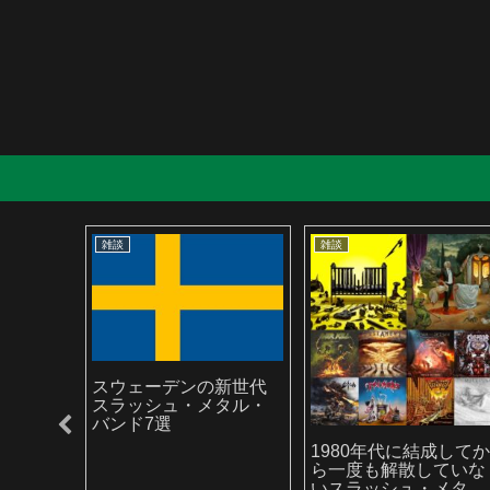
雑談
雑談
スウェーデンの新世代
スラッシュ・メタル・
バンド7選
ラッシ
1980年代に結成して
ら一度も解散していな
いスラッシュ・メタ