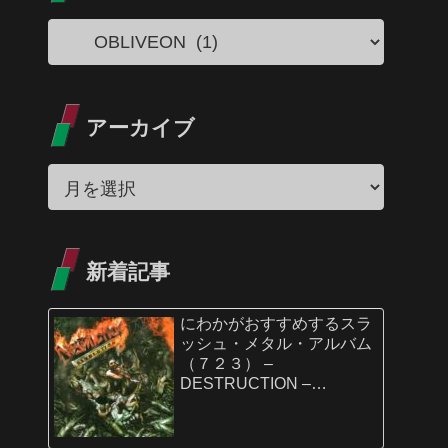
アーカイブ
新着記事
にわかがおすすめするスラ
ッシュ・メタル・アルバム
（７２３） –
DESTRUCTION –
D.E.V.O.L.U.T.I.O.N.