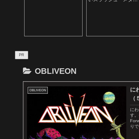
ル・バンド
PR
OBLIVEON
に
OBLIVEON
（５
にわ
す。
Fo
りです