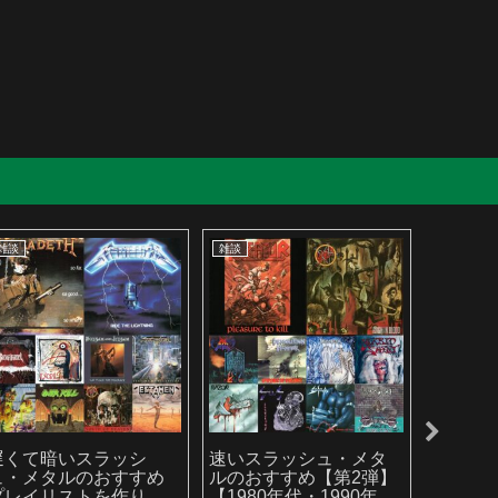
雑談
雑談
雑談
遅くて暗いスラッシ
速いスラッシュ・メタ
2025
ュ・メタルのおすすめ
ルのおすすめ【第2弾】
ルバム
プレイリストを作りま
【1980年代・1990年代