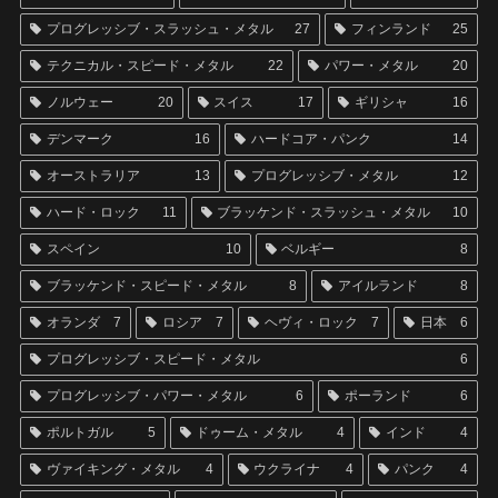
プログレッシブ・スラッシュ・メタル
27
フィンランド
25
テクニカル・スピード・メタル
22
パワー・メタル
20
ノルウェー
20
スイス
17
ギリシャ
16
デンマーク
16
ハードコア・パンク
14
オーストラリア
13
プログレッシブ・メタル
12
ハード・ロック
11
ブラッケンド・スラッシュ・メタル
10
スペイン
10
ベルギー
8
ブラッケンド・スピード・メタル
8
アイルランド
8
オランダ
7
ロシア
7
ヘヴィ・ロック
7
日本
6
プログレッシブ・スピード・メタル
6
プログレッシブ・パワー・メタル
6
ポーランド
6
ポルトガル
5
ドゥーム・メタル
4
インド
4
ヴァイキング・メタル
4
ウクライナ
4
パンク
4