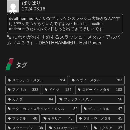
ぱりぱり
2024.03.16
deathhammerみたいなブラッケンスラッシュ大好きなんです
けど中々見つからないんですよね～hellish、inculter、
antichristみたいなバンドもっと出てきてほしいです
にわかがおすすめするスラッシュ・メタル・アルバ
ム（４３３） - DEATHHAMMER - Evil Power
タグ
スラッシュ・メタル
784
ヘヴィ・メタル
783
アメリカ
332
ドイツ
124
スピード・メタル
103
カナダ
84
ブラック・メタル
56
テクニカル・スラッシュ・メタル
52
デス・メタル
47
ブラジル
46
イギリス
45
グルーヴ・メタル
45
スウェーデン
38
クロスオーバー
38
イタリア
37