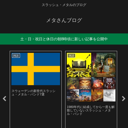
スラッシュ・メタルのブログ
メタさんブログ
土・日・祝日と休日の朝8時頃に新しい記事を公開中
雑談
雑談
雑
スウェーデンの新世代スラッシ
ュ・メタル・バンド7選
ル
1980年代に結成してから一度も解
19
散していないスラッシュ・メタ
ラ
ル・バンド
聴