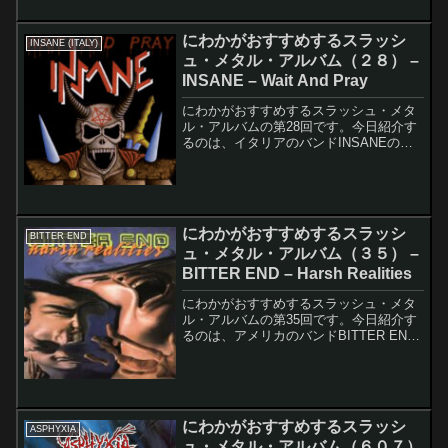
にわかがおすすめするスラッシ
INSANE (ITALY)
ュ・メタル・アルバム（２８） –
INSANE – Wait And Pray
にわかがおすすめするスラッシュ・メタ
ル・アルバムの第28回です。今日紹介す
るのは、イタリアのバンドINSANEの
Wait And Prayです。以前にもINSANEを
紹介しましたが、そちらはスウェーデン
のバンドです。まったく違うバンドで
す。...
にわかがおすすめするスラッシ
BITTER END
ュ・メタル・アルバム（３５） –
BITTER END – Harsh Realities
にわかがおすすめするスラッシュ・メタ
ル・アルバムの第35回です。今日紹介す
るのは、アメリカのバンドBITTER END
のHarsh Realitiesです。このアルバムの
レコーディング・メンバーは以下の通り
です。Chris Fox - Ba...
にわかがおすすめするスラッシ
ASPHYXIA
ュ・メタル・アルバム（６０７）