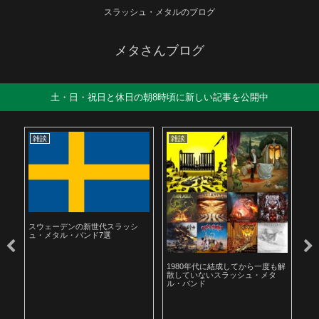
スラッシュ・メタルのブログ
メタさんブログ
土・日・祝日と休日の朝8時頃に新しい記事を公開中
雑談
雑談
雑
スウェーデンの新世代スラッシ
ュ・メタル・バンド7選
ル
1980年代に結成してから一度も解
19
散していないスラッシュ・メタ
ラ
ル・バンド
聴