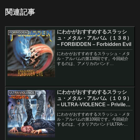
関連記事
にわかがおすすめするスラッシ
FORBIDDEN
ュ・メタル・アルバム（１３８）
– FORBIDDEN – Forbidden Evil
にわかがおすすめするスラッシュ・メタ
ル・アルバムの第138回です。今回紹介
するのは、アメリカのバンド
FORBIDDENのForbidden Evilです。この
アルバムのレコーディング・メンバーは
以下の通りです。Russ Anderson -...
にわかがおすすめするスラッシ
ULTRA-VIOLENCE
ュ・メタル・アルバム（１０９）
– ULTRA-VIOLENCE – Privilege
To Overcome
にわかがおすすめするスラッシュ・メタ
ル・アルバムの第109回です。今回紹介
するのは、イタリアのバンドULTRA-
VIOLENCEのPrivilege To Overcomeで
す。このアルバムのレコーディング・メ
ンバーは以下の通りです。Rob...