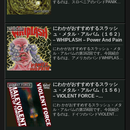
するのは、スロベニアのバンドPANIKK
のDiscarded Existenceです。このアルバ
ムのレコーディング・メンバーは以下の
通りです。Gašper Flere...
にわかがおすすめするスラッシ
WHIPLASH
ュ・メタル・アルバム（１６２）
– WHIPLASH – Power And Pain
にわかがおすすめするスラッシュ・メタ
ル・アルバムの第162回です。今回紹介
するのは、アメリカのバンドWHIPLASH
のPower And Painです。WHIPLASHは2
回目の紹介になります。今回はファース
ト・アルバムです。にわかの目線で...
にわかがおすすめするスラッシ
VIOLENT FORCE
ュ・メタル・アルバム（１５６）
– VIOLENT FORCE –
Malevolent Assault Of
にわ かがおすすめするスラッシュ・メタ
Tomorrow
ル・アルバムの第156回です。今回紹介
するのは、ドイツのバンドVIOLENT
FORCEのMalevolent Assault Of
Tomorrowです。このアルバムのレコーデ
ィング・メンバーは以下の...