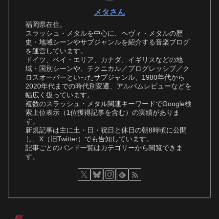
メタさん
福岡県在住。
スラッシュ・メタルを中心に、ヘヴィ・メタルの歴
史・地域シーンやサブジャンルを紹介する音楽ブログ
を運営しています。
ドイツ、ベイ・エリア、カナダ、イギリスなどの地
域・国別シーンや、テクニカル／プログレッシブ／ク
ロスオーバーといったサブジャンル、1980年代から
2020年代までの時代別変遷、アルバムレビューなどを
幅広く扱っています。
複数のスラッシュ・メタル関連キーワードでGoogle検
索上位表示（1位獲得記事を含む）の実績がありま
す。
新規記事は主に土・日・祝日と休日の朝8時頃に公開
し、X（旧Twitter）でも告知しています。
記事ごとのバンド一覧はカテゴリーから閲覧できま
す。