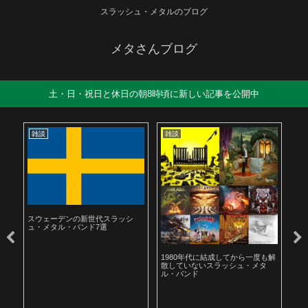
スラッシュ・メタルのブログ
メタさんブログ
土・日・祝日と休日の朝8時頃に新しい記事を公開中
雑談
雑談
雑
スウェーデンの新世代スラッシ
ュ・メタル・バンド7選
ル
1980年代に結成してから一度も解
19
散していないスラッシュ・メタ
ラ
ル・バンド
聴