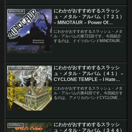
にわかがおすすめするスラッシ
MINOTAUR
ュ・メタル・アルバム（７２１）
– MINOTAUR – Power Of
Darkness
にわかがおすすめするスラッシュ・メタ
ル・アルバムの第721回です。今回紹介
するのは、ドイツのバンドMINOTAURの
Power Of Darknessです。上は再発盤の
アルバム・ジャケットです。下がオリジ
ナル盤のアルバム・ジャケットになり
ま...
にわかがおすすめするスラッシ
CYCLONE TEMPLE
ュ・メタル・アルバム（４１） –
CYCLONE TEMPLE – I Hate
Therefore I Am
にわかがおすすめするスラッシュ・メタ
ル・アルバムの第41回です。今回紹介す
るのは、アメリカのバンドCYCLONE
TEMPLEのI Hate Therefore I Amです。
このアルバムのレコーディング・メンバ
ーは以下の通りです。Scot...
にわかがおすすめするスラッシ
OVERKILL
ュ・メタル・アルバム（３４４）