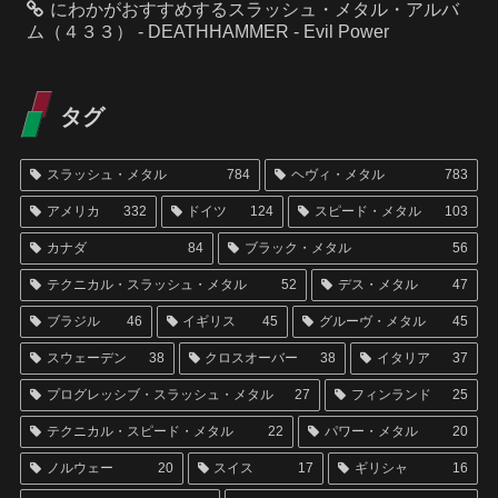
にわかがおすすめするスラッシュ・メタル・アルバ
ム（４３３） - DEATHHAMMER - Evil Power
タグ
スラッシュ・メタル
784
ヘヴィ・メタル
783
アメリカ
332
ドイツ
124
スピード・メタル
103
カナダ
84
ブラック・メタル
56
テクニカル・スラッシュ・メタル
52
デス・メタル
47
ブラジル
46
イギリス
45
グルーヴ・メタル
45
スウェーデン
38
クロスオーバー
38
イタリア
37
プログレッシブ・スラッシュ・メタル
27
フィンランド
25
テクニカル・スピード・メタル
22
パワー・メタル
20
ノルウェー
20
スイス
17
ギリシャ
16