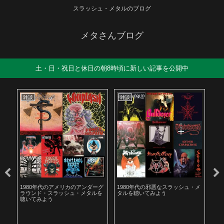
スラッシュ・メタルのブログ
メタさんブログ
土・日・祝日と休日の朝8時頃に新しい記事を公開中
雑談
雑談
雑
も解
1980年代のアメリカのアンダーグ
1980年代の邪悪なスラッシュ・メ
遅
ラウンド・スラッシュ・メタルを
タルを聴いてみよう
お
聴いてみよう
た