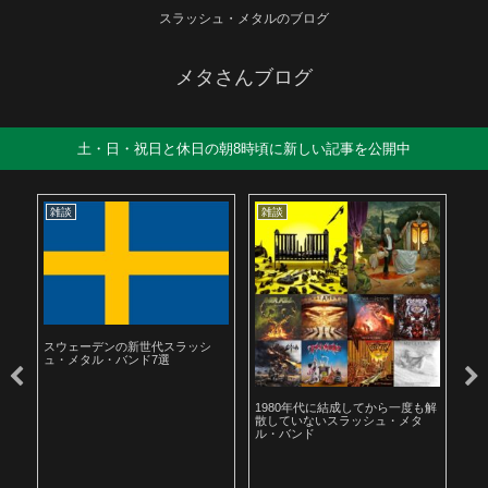
スラッシュ・メタルのブログ
メタさんブログ
土・日・祝日と休日の朝8時頃に新しい記事を公開中
雑談
雑談
雑
スウェーデンの新世代スラッシ
ュ・メタル・バンド7選
ル
1980年代に結成してから一度も解
19
散していないスラッシュ・メタ
ラ
ル・バンド
聴