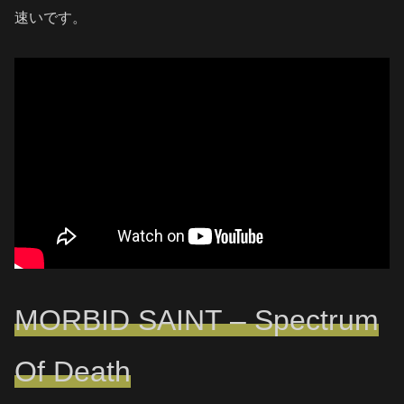
速いです。
MORBID SAINT – Spectrum
Of Death