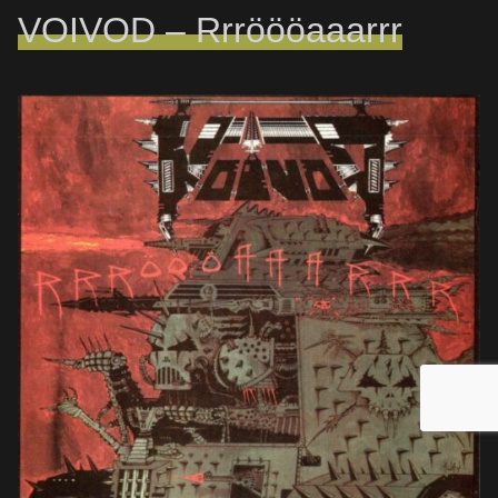
VOIVOD – Rrröööaaarrr