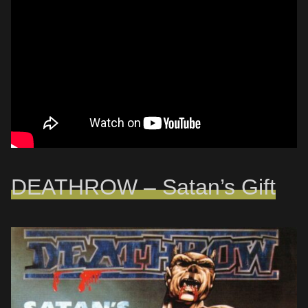
DEATHROW – Satan’s Gift