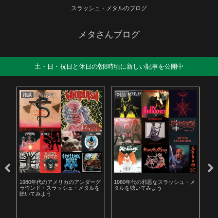
スラッシュ・メタルのブログ
メタさんブログ
土・日・祝日と休日の朝8時頃に新しい記事を公開中
雑談
雑談
雑
も解
1980年代のアメリカのアンダーグ
1980年代の邪悪なスラッシュ・メ
遅
ラウンド・スラッシュ・メタルを
タルを聴いてみよう
お
聴いてみよう
た