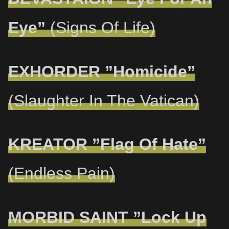
Eye”
(Signs Of Life)
EXHORDER ”Homicide”
(Slaughter In The Vatican)
KREATOR ”Flag Of Hate”
(Endless Pain)
MORBID SAINT ”Lock Up