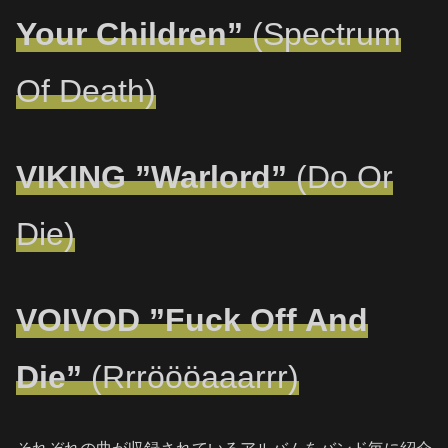
Your Children”
(Spectrum
Of Death)
VIKING ”Warlord”
(Do Or
Die)
VOIVOD ”Fuck Off And
Die”
(Rrröööaaarrr)