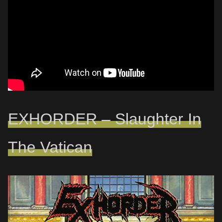
EXHORDER – Slaughter In
The Vatican