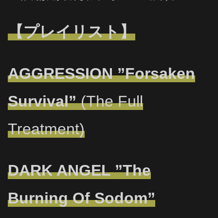
【プレイリスト】
AGGRESSION ”Forsaken
Survival”
(The Full
Treatment)
DARK ANGEL ”The
Burning Of Sodom”