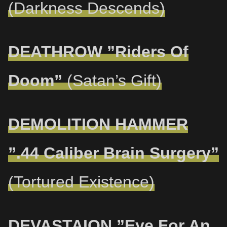
(Darkness Descends)
DEATHROW ”Riders Of
Doom”
(Satan’s Gift)
DEMOLITION HAMMER
”.44 Caliber Brain Surgery”
(Tortured Existence)
DEVASTAION ”Eye For An