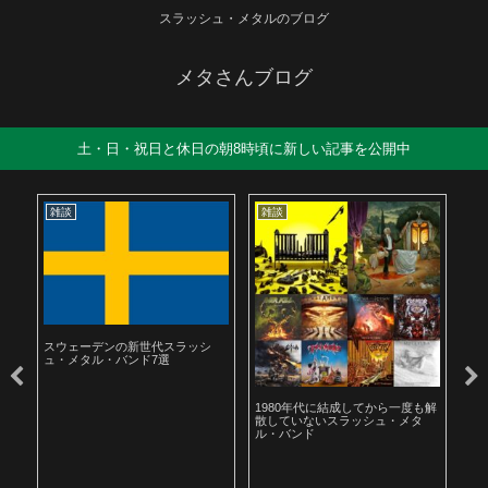
スラッシュ・メタルのブログ
メタさんブログ
土・日・祝日と休日の朝8時頃に新しい記事を公開中
雑談
雑談
雑
スウェーデンの新世代スラッシ
ュ・メタル・バンド7選
ル
1980年代に結成してから一度も解
19
散していないスラッシュ・メタ
ラ
ル・バンド
聴