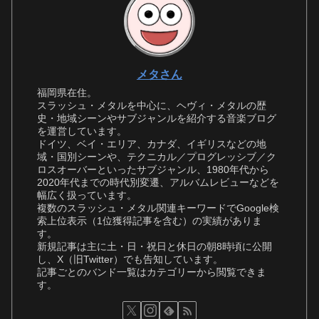
メタさん
福岡県在住。
スラッシュ・メタルを中心に、ヘヴィ・メタルの歴
史・地域シーンやサブジャンルを紹介する音楽ブログ
を運営しています。
ドイツ、ベイ・エリア、カナダ、イギリスなどの地
域・国別シーンや、テクニカル／プログレッシブ／ク
ロスオーバーといったサブジャンル、1980年代から
2020年代までの時代別変遷、アルバムレビューなどを
幅広く扱っています。
複数のスラッシュ・メタル関連キーワードでGoogle検
索上位表示（1位獲得記事を含む）の実績がありま
す。
新規記事は主に土・日・祝日と休日の朝8時頃に公開
し、X（旧Twitter）でも告知しています。
記事ごとのバンド一覧はカテゴリーから閲覧できま
す。