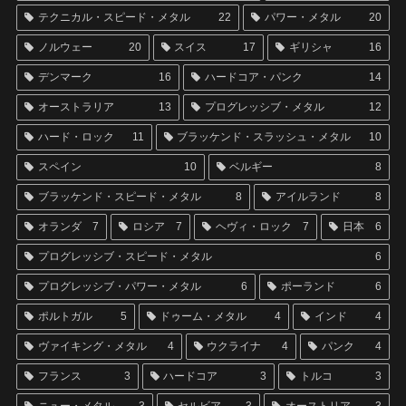
テクニカル・スピード・メタル
22
パワー・メタル
20
ノルウェー
20
スイス
17
ギリシャ
16
デンマーク
16
ハードコア・パンク
14
オーストラリア
13
プログレッシブ・メタル
12
ハード・ロック
11
ブラッケンド・スラッシュ・メタル
10
スペイン
10
ベルギー
8
ブラッケンド・スピード・メタル
8
アイルランド
8
オランダ
7
ロシア
7
ヘヴィ・ロック
7
日本
6
プログレッシブ・スピード・メタル
6
プログレッシブ・パワー・メタル
6
ポーランド
6
ポルトガル
5
ドゥーム・メタル
4
インド
4
ヴァイキング・メタル
4
ウクライナ
4
パンク
4
フランス
3
ハードコア
3
トルコ
3