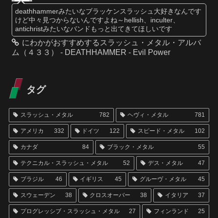
deathhammerみたいなブラッケンスラッシュ大好きなんです
けど中々見つからないんですよね～hellish、inculter、
antichristみたいなバンドもっと出てきてほしいです
にわかがおすすめするスラッシュ・メタル・アルバ
ム（４３３） - DEATHHAMMER - Evil Power
タグ
スラッシュ・メタル
782
ヘヴィ・メタル
781
アメリカ
332
ドイツ
122
スピード・メタル
102
カナダ
84
ブラック・メタル
55
テクニカル・スラッシュ・メタル
52
デス・メタル
47
ブラジル
46
イギリス
45
グルーヴ・メタル
45
スウェーデン
38
クロスオーバー
38
イタリア
37
プログレッシブ・スラッシュ・メタル
27
フィンランド
25