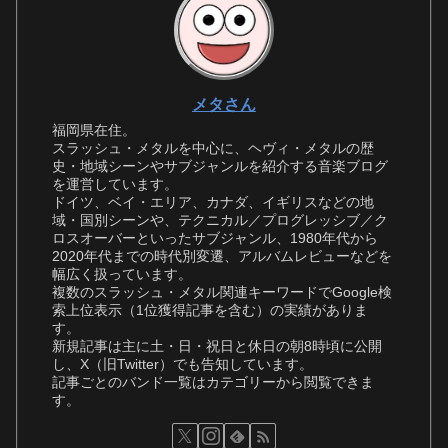
メタさん
福岡県在住。
スラッシュ・メタルを中心に、ヘヴィ・メタルの歴
史・地域シーンやサブジャンルを紹介する音楽ブログ
を運営しています。
ドイツ、ベイ・エリア、カナダ、イギリスなどの地
域・国別シーンや、テクニカル／プログレッシブ／ク
ロスオーバーといったサブジャンル、1980年代から
2020年代までの時代別変遷、アルバムレビューなどを
幅広く扱っています。
複数のスラッシュ・メタル関連キーワードでGoogle検
索上位表示（1位獲得記事を含む）の実績がありま
す。
新規記事は主に土・日・祝日と休日の朝8時頃に公開
し、X（旧Twitter）でも告知しています。
記事ごとのバンド一覧はカテゴリーから閲覧できま
す。