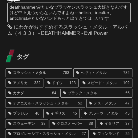
deathhammerみたいなブラッケンスラッシュ大好きなんです
けど中々見つからないんですよね～hellish、inculter、
antichristみたいなバンドもっと出てきてほしいです
にわかがおすすめするスラッシュ・メタル・アルバ
ム（４３３） - DEATHHAMMER - Evil Power
タグ
スラッシュ・メタル
783
ヘヴィ・メタル
782
アメリカ
332
ドイツ
123
スピード・メタル
102
カナダ
84
ブラック・メタル
55
テクニカル・スラッシュ・メタル
52
デス・メタル
47
ブラジル
46
イギリス
45
グルーヴ・メタル
45
スウェーデン
38
クロスオーバー
38
イタリア
37
プログレッシブ・スラッシュ・メタル
27
フィンランド
25