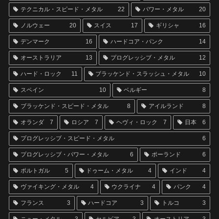
テクニカル・スピード・メタル
22
パワー・メタル
20
ノルウェー
20
スイス
17
ギリシャ
16
デンマーク
16
ハードコア・パンク
14
オーストラリア
13
プログレッシブ・メタル
12
ハード・ロック
11
ブラッケンド・スラッシュ・メタル
10
スペイン
10
ベルギー
8
ブラッケンド・スピード・メタル
8
アイルランド
8
オランダ
7
ロシア
7
ヘヴィ・ロック
7
日本
6
プログレッシブ・スピード・メタル
6
プログレッシブ・パワー・メタル
6
ポーランド
6
ポルトガル
5
ドゥーム・メタル
4
インド
4
ヴァイキング・メタル
4
ウクライナ
4
パンク
4
フランス
3
ハードコア
3
トルコ
3