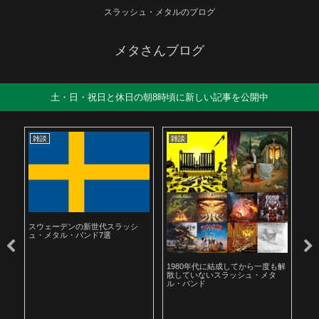
スラッシュ・メタルのブログ
メタさんブログ
土・日・祝日と休日の朝8時頃に新しい記事を公開中
雑談
雑談
雑
スウェーデンの新世代スラッシ
ュ・メタル・バンド7選
ル
1980年代に結成してから一度も解
19
散していないスラッシュ・メタ
ラ
ル・バンド
聴