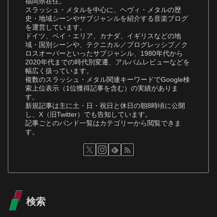
福岡県在住。
スラッシュ・メタルを中心に、ヘヴィ・メタルの歴
史・地域シーンやサブジャンルを紹介する音楽ブログ
を運営しています。
ドイツ、ベイ・エリア、カナダ、イギリスなどの地
域・国別シーンや、テクニカル／プログレッシブ／ク
ロスオーバーといったサブジャンル、1980年代から
2020年代までの時代別変遷、アルバムレビューなどを
幅広く扱っています。
複数のスラッシュ・メタル関連キーワードでGoogle検
索上位表示（1位獲得記事を含む）の実績がありま
す。
新規記事は主に土・日・祝日と休日の朝8時頃に公開
し、X（旧Twitter）でも告知しています。
記事ごとのバンド一覧はカテゴリーから閲覧できま
す。
検索