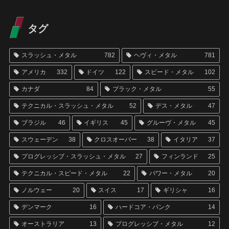
タグ
スラッシュ・メタル
782
ヘヴィ・メタル
781
アメリカ
332
ドイツ
122
スピード・メタル
102
カナダ
84
ブラック・メタル
55
テクニカル・スラッシュ・メタル
52
デス・メタル
47
ブラジル
46
イギリス
45
グルーヴ・メタル
45
スウェーデン
38
クロスオーバー
38
イタリア
37
プログレッシブ・スラッシュ・メタル
27
フィンランド
25
テクニカル・スピード・メタル
22
パワー・メタル
20
ノルウェー
20
スイス
17
ギリシャ
16
デンマーク
16
ハードコア・パンク
14
オーストラリア
13
プログレッシブ・メタル
12