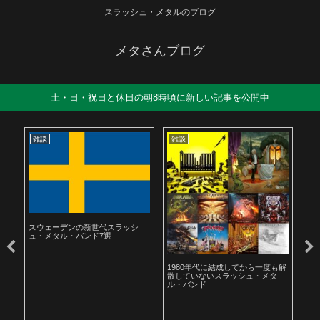
スラッシュ・メタルのブログ
メタさんブログ
土・日・祝日と休日の朝8時頃に新しい記事を公開中
雑談
雑談
雑
スウェーデンの新世代スラッシ
ュ・メタル・バンド7選
ル
1980年代に結成してから一度も解
19
散していないスラッシュ・メタ
ラ
ル・バンド
聴