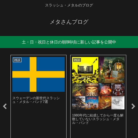
スラッシュ・メタルのブログ
メタさんブログ
土・日・祝日と休日の朝8時頃に新しい記事を公開中
雑談
雑談
雑
スウェーデンの新世代スラッシ
ュ・メタル・バンド7選
ル
1980年代に結成してから一度も解
19
散していないスラッシュ・メタ
ラ
ル・バンド
聴