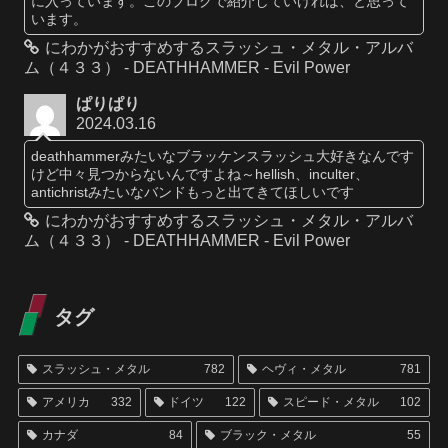
に入っています。このブログで紹介していければ、と思って
います。
にわかがおすすめするスラッシュ・メタル・アルバ
ム（４３３） - DEATHHAMMER - Evil Power
ぱりぱり
2024.03.16
deathhammerみたいなブラッケンスラッシュ大好きなんです
けど中々見つからないんですよね～hellish、inculter、
antichristみたいなバンドもっと出てきてほしいです
にわかがおすすめするスラッシュ・メタル・アルバ
ム（４３３） - DEATHHAMMER - Evil Power
タグ
スラッシュ・メタル
782
ヘヴィ・メタル
781
アメリカ
332
ドイツ
122
スピード・メタル
102
カナダ
84
ブラック・メタル
55