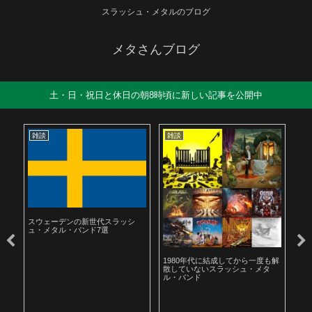
スラッシュ・メタルのブログ
メタさんブログ
土・日・祝日と休日の朝8時頃に新しい記事を公開中
雑談
雑談
雑
スウェーデンの新世代スラッシ
ュ・メタル・バンド7選
ル
1980年代に結成してから一度も解
19
散していないスラッシュ・メタ
ラ
ル・バンド
聴