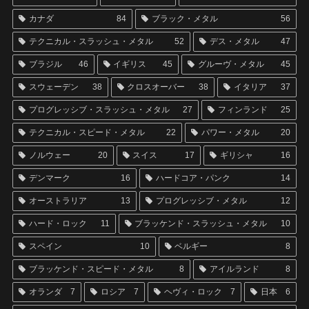
カナダ
84
ブラック・メタル
56
テクニカル・スラッシュ・メタル
52
デス・メタル
47
ブラジル
46
イギリス
45
グルーヴ・メタル
45
スウェーデン
38
クロスオーバー
38
イタリア
37
プログレッシブ・スラッシュ・メタル
27
フィンランド
25
テクニカル・スピード・メタル
22
パワー・メタル
20
ノルウェー
20
スイス
17
ギリシャ
16
デンマーク
16
ハードコア・パンク
14
オーストラリア
13
プログレッシブ・メタル
12
ハード・ロック
11
ブラッケンド・スラッシュ・メタル
10
スペイン
10
ベルギー
8
ブラッケンド・スピード・メタル
8
アイルランド
8
オランダ
7
ロシア
7
ヘヴィ・ロック
7
日本
6