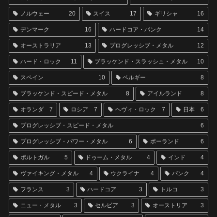
ノルウェー
20
スイス
17
ギリシャ
16
デンマーク
16
ハードコア・パンク
14
オーストラリア
13
プログレッシブ・メタル
12
ハード・ロック
11
ブラッケンド・スラッシュ・メタル
10
スペイン
10
ベルギー
8
ブラッケンド・スピード・メタル
8
アイルランド
8
オランダ
7
ロシア
7
ヘヴィ・ロック
7
日本
6
プログレッシブ・スピード・メタル
6
プログレッシブ・パワー・メタル
6
ポーランド
6
ポルトガル
5
ドゥーム・メタル
4
インド
4
ヴァイキング・メタル
4
ウクライナ
4
パンク
4
フランス
3
ハードコア
3
トルコ
3
ニュー・メタル
3
セルビア
3
オーストリア
3