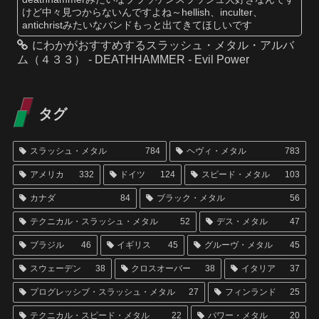
けど中々見つからないんですよね～hellish、inculter、
antichristみたいなバンドもっと出てきてほしいです
にわかがおすすめするスラッシュ・メタル・アルバ
ム（４３３） - DEATHHAMMER - Evil Power
タグ
スラッシュ・メタル
784
ヘヴィ・メタル
783
アメリカ
332
ドイツ
124
スピード・メタル
103
カナダ
84
ブラック・メタル
56
テクニカル・スラッシュ・メタル
52
デス・メタル
47
ブラジル
46
イギリス
45
グルーヴ・メタル
45
スウェーデン
38
クロスオーバー
38
イタリア
37
プログレッシブ・スラッシュ・メタル
27
フィンランド
25
テクニカル・スピード・メタル
22
パワー・メタル
20