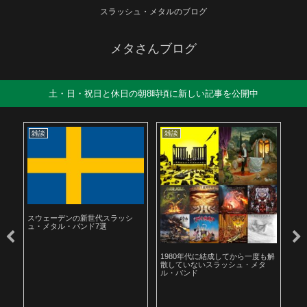
スラッシュ・メタルのブログ
メタさんブログ
土・日・祝日と休日の朝8時頃に新しい記事を公開中
雑談
雑談
雑
スウェーデンの新世代スラッシ
ュ・メタル・バンド7選
ル
1980年代に結成してから一度も解
19
散していないスラッシュ・メタ
ラ
ル・バンド
聴