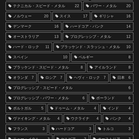
テクニカル・スピード・メタル
22
パワー・メタル
20
ノルウェー
20
スイス
17
ギリシャ
16
デンマーク
16
ハードコア・パンク
14
オーストラリア
13
プログレッシブ・メタル
12
ハード・ロック
11
ブラッケンド・スラッシュ・メタル
10
スペイン
10
ベルギー
8
ブラッケンド・スピード・メタル
8
アイルランド
8
オランダ
7
ロシア
7
ヘヴィ・ロック
7
日本
6
プログレッシブ・スピード・メタル
6
プログレッシブ・パワー・メタル
6
ポーランド
6
ポルトガル
5
ドゥーム・メタル
4
インド
4
ヴァイキング・メタル
4
ウクライナ
4
パンク
4
フランス
3
ハードコア
3
トルコ
3