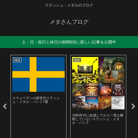
スラッシュ・メタルのブログ
メタさんブログ
土・日・祝日と休日の朝8時頃に新しい記事を公開中
雑談
雑談
雑
スウェーデンの新世代スラッシ
ュ・メタル・バンド7選
ル
1980年代に結成してから一度も解
19
散していないスラッシュ・メタ
ラ
ル・バンド
聴