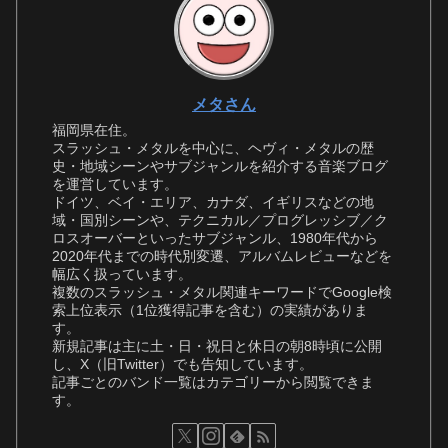
メタさん
福岡県在住。
スラッシュ・メタルを中心に、ヘヴィ・メタルの歴
史・地域シーンやサブジャンルを紹介する音楽ブログ
を運営しています。
ドイツ、ベイ・エリア、カナダ、イギリスなどの地
域・国別シーンや、テクニカル／プログレッシブ／ク
ロスオーバーといったサブジャンル、1980年代から
2020年代までの時代別変遷、アルバムレビューなどを
幅広く扱っています。
複数のスラッシュ・メタル関連キーワードでGoogle検
索上位表示（1位獲得記事を含む）の実績がありま
す。
新規記事は主に土・日・祝日と休日の朝8時頃に公開
し、X（旧Twitter）でも告知しています。
記事ごとのバンド一覧はカテゴリーから閲覧できま
す。