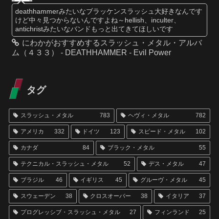
deathhammerみたいなブラッケンスラッシュ大好きなんです
けど中々見つからないんですよね～hellish、inculter、
antichristみたいなバンドもっと出てきてほしいです
にわかがおすすめするスラッシュ・メタル・アルバ
ム（４３３） - DEATHHAMMER - Evil Power
タグ
スラッシュ・メタル
783
ヘヴィ・メタル
782
アメリカ
332
ドイツ
123
スピード・メタル
102
カナダ
84
ブラック・メタル
55
テクニカル・スラッシュ・メタル
52
デス・メタル
47
ブラジル
46
イギリス
45
グルーヴ・メタル
45
スウェーデン
38
クロスオーバー
38
イタリア
37
プログレッシブ・スラッシュ・メタル
27
フィンランド
25