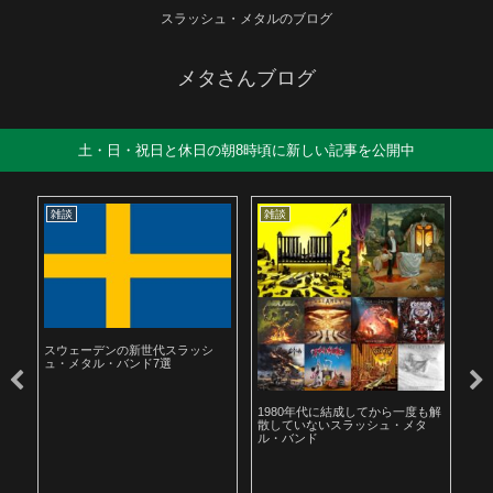
スラッシュ・メタルのブログ
メタさんブログ
土・日・祝日と休日の朝8時頃に新しい記事を公開中
雑談
雑談
雑
スウェーデンの新世代スラッシ
ュ・メタル・バンド7選
ル
1980年代に結成してから一度も解
19
散していないスラッシュ・メタ
ラ
ル・バンド
聴