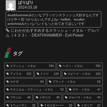
ぱりぱり
2024.03.16
deathhammerみたいなブラッケンスラッシュ大好きなんです
けど中々見つからないんですよね～hellish、inculter、
antichristみたいなバンドもっと出てきてほしいです
にわかがおすすめするスラッシュ・メタル・アルバ
ム（４３３） - DEATHHAMMER - Evil Power
タグ
スラッシュ・メタル
784
ヘヴィ・メタル
783
アメリカ
332
ドイツ
124
スピード・メタル
103
カナダ
84
ブラック・メタル
56
テクニカル・スラッシュ・メタル
52
デス・メタル
47
ブラジル
46
イギリス
45
グルーヴ・メタル
45
スウェーデン
38
クロスオーバー
38
イタリア
37