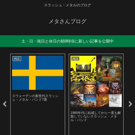
スラッシュ・メタルのブログ
メタさんブログ
土・日・祝日と休日の朝8時頃に新しい記事を公開中
雑談
雑談
雑
スウェーデンの新世代スラッシ
ュ・メタル・バンド7選
ル
1980年代に結成してから一度も解
19
散していないスラッシュ・メタ
ラ
ル・バンド
聴