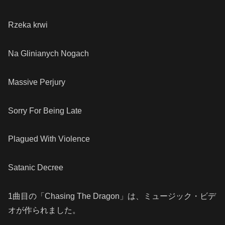
Rzeka krwi
Na Glinianych Nogach
Massive Perjury
Sorry For Being Late
Plagued With Violence
Satanic Decree
1曲目の「Chasing The Dragon」は、ミュージック・ビデ
オが作られました。