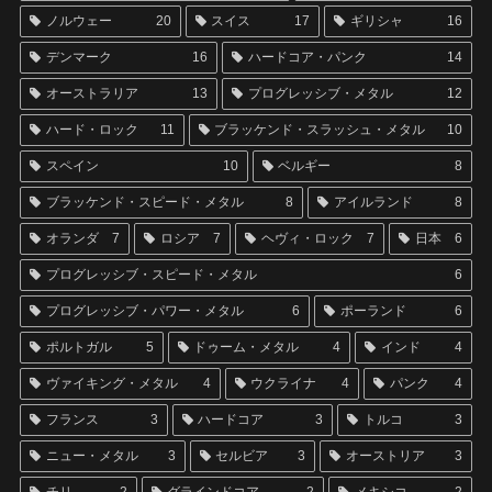
ノルウェー
20
スイス
17
ギリシャ
16
デンマーク
16
ハードコア・パンク
14
オーストラリア
13
プログレッシブ・メタル
12
ハード・ロック
11
ブラッケンド・スラッシュ・メタル
10
スペイン
10
ベルギー
8
ブラッケンド・スピード・メタル
8
アイルランド
8
オランダ
7
ロシア
7
ヘヴィ・ロック
7
日本
6
プログレッシブ・スピード・メタル
6
プログレッシブ・パワー・メタル
6
ポーランド
6
ポルトガル
5
ドゥーム・メタル
4
インド
4
ヴァイキング・メタル
4
ウクライナ
4
パンク
4
フランス
3
ハードコア
3
トルコ
3
ニュー・メタル
3
セルビア
3
オーストリア
3
チリ
2
グラインドコア
2
メキシコ
2