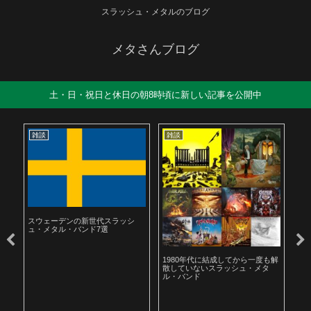
スラッシュ・メタルのブログ
メタさんブログ
土・日・祝日と休日の朝8時頃に新しい記事を公開中
雑談
雑談
雑
スウェーデンの新世代スラッシ
ュ・メタル・バンド7選
ル
1980年代に結成してから一度も解
19
散していないスラッシュ・メタ
ラ
ル・バンド
聴