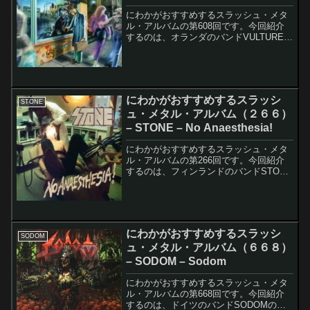
にわかがおすすめするスラッシュ・メタ
ル・アルバムの第608回です。今回紹介
するのは、オランダのバンドVULTUREの
Easier To Lieです。上がオリジナル盤と
再発盤CDのアルバム・ジャケットになり
ます。下は2012年にデジタル配信さ...
にわかがおすすめするスラッシ
STONE
ュ・メタル・アルバム（２６６）
– STONE – No Anaesthesia!
にわかがおすすめするスラッシュ・メタ
ル・アルバムの第266回です。今回紹介
するのは、フィンランドのバンドSTONE
のNo Anaesthesia!です。このアルバムの
レコーディング・メンバーは以下の通り
です。Janne - Vocals (...
にわかがおすすめするスラッシ
SODOM
ュ・メタル・アルバム（６６８）
– SODOM – Sodom
にわかがおすすめするスラッシュ・メタ
ル・アルバムの第668回です。今回紹介
するのは、ドイツのバンドSODOMの