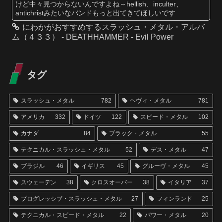
けど中々見つからないんですよね～hellish、inculter、
antichristみたいなバンドもっと出てきてほしいです
にわかがおすすめするスラッシュ・メタル・アルバ
ム（４３３） - DEATHHAMMER - Evil Power
タグ
スラッシュ・メタル
782
ヘヴィ・メタル
781
アメリカ
332
ドイツ
122
スピード・メタル
102
カナダ
84
ブラック・メタル
55
テクニカル・スラッシュ・メタル
52
デス・メタル
47
ブラジル
46
イギリス
45
グルーヴ・メタル
45
スウェーデン
38
クロスオーバー
38
イタリア
37
プログレッシブ・スラッシュ・メタル
27
フィンランド
25
テクニカル・スピード・メタル
22
パワー・メタル
20