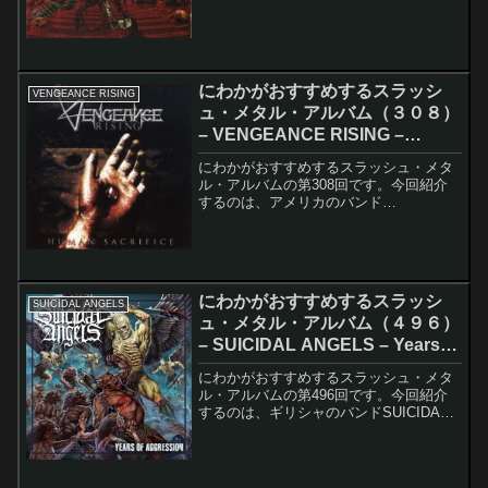
Sodomです。このアルバムのレコーディ
ング・メンバーは以下の通りです。Tom
Angelripper - Bass, Vocal...
にわかがおすすめするスラッシ
VENGEANCE RISING
ュ・メタル・アルバム（３０８）
– VENGEANCE RISING –
Human Sacrifice
にわかがおすすめするスラッシュ・メタ
ル・アルバムの第308回です。今回紹介
するのは、アメリカのバンド
VENGEANCE RISINGのHuman Sacrifice
です。上は再発盤のアルバム・ジャケッ
トになります。下がオリジナル盤のアル
バム...
にわかがおすすめするスラッシ
SUICIDAL ANGELS
ュ・メタル・アルバム（４９６）
– SUICIDAL ANGELS – Years
Of Aggression
にわかがおすすめするスラッシュ・メタ
ル・アルバムの第496回です。今回紹介
するのは、ギリシャのバンドSUICIDAL
ANGELSのYears Of Aggressionです。こ
のアルバムのレコーディング・メンバー
は以下の通りです。Nick...