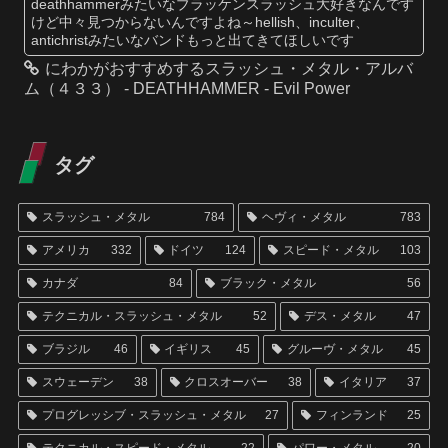
deathhammerみたいなブラッケンスラッシュ大好きなんです
けど中々見つからないんですよね～hellish、inculter、
antichristみたいなバンドもっと出てきてほしいです
にわかがおすすめするスラッシュ・メタル・アルバ
ム（４３３） - DEATHHAMMER - Evil Power
タグ
スラッシュ・メタル
784
ヘヴィ・メタル
783
アメリカ
332
ドイツ
124
スピード・メタル
103
カナダ
84
ブラック・メタル
56
テクニカル・スラッシュ・メタル
52
デス・メタル
47
ブラジル
46
イギリス
45
グルーヴ・メタル
45
スウェーデン
38
クロスオーバー
38
イタリア
37
プログレッシブ・スラッシュ・メタル
27
フィンランド
25