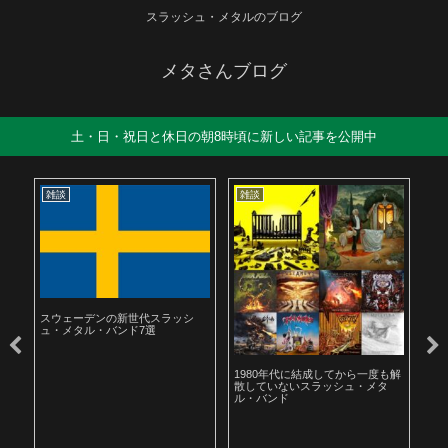
スラッシュ・メタルのブログ
メタさんブログ
土・日・祝日と休日の朝8時頃に新しい記事を公開中
雑談
雑談
雑
スウェーデンの新世代スラッシ
ュ・メタル・バンド7選
ル
1980年代に結成してから一度も解
19
散していないスラッシュ・メタ
ラ
ル・バンド
聴