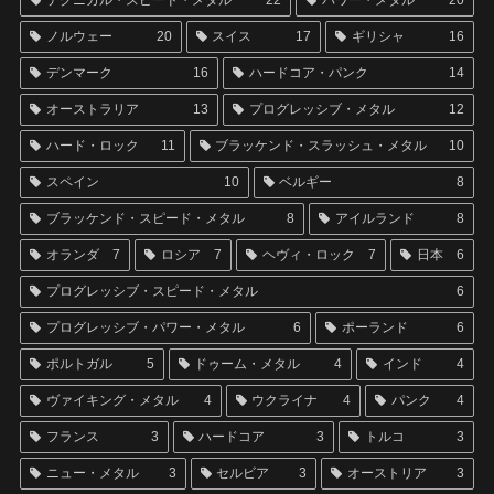
テクニカル・スピード・メタル
22
パワー・メタル
20
ノルウェー
20
スイス
17
ギリシャ
16
デンマーク
16
ハードコア・パンク
14
オーストラリア
13
プログレッシブ・メタル
12
ハード・ロック
11
ブラッケンド・スラッシュ・メタル
10
スペイン
10
ベルギー
8
ブラッケンド・スピード・メタル
8
アイルランド
8
オランダ
7
ロシア
7
ヘヴィ・ロック
7
日本
6
プログレッシブ・スピード・メタル
6
プログレッシブ・パワー・メタル
6
ポーランド
6
ポルトガル
5
ドゥーム・メタル
4
インド
4
ヴァイキング・メタル
4
ウクライナ
4
パンク
4
フランス
3
ハードコア
3
トルコ
3
ニュー・メタル
3
セルビア
3
オーストリア
3