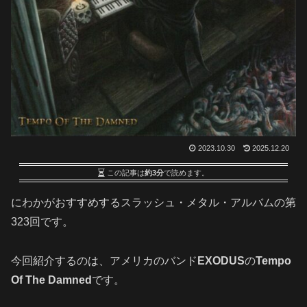
2023.10.30
2025.12.20
この記事は
約3分
で読めます。
にわかがおすすめするスラッシュ・メタル・アルバムの第
323回です
。
今回紹介するのは、アメリカのバンド
EXODUS
の
Tempo
Of The Damned
です。