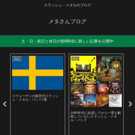
スラッシュ・メタルのブログ
メタさんブログ
土・日・祝日と休日の朝8時頃に新しい記事を公開中
雑談
雑談
雑
も解
1980年代のアメリカのアンダーグ
1980年代の邪悪なスラッシュ・メ
遅
ラウンド・スラッシュ・メタルを
タルを聴いてみよう
お
聴いてみよう
た