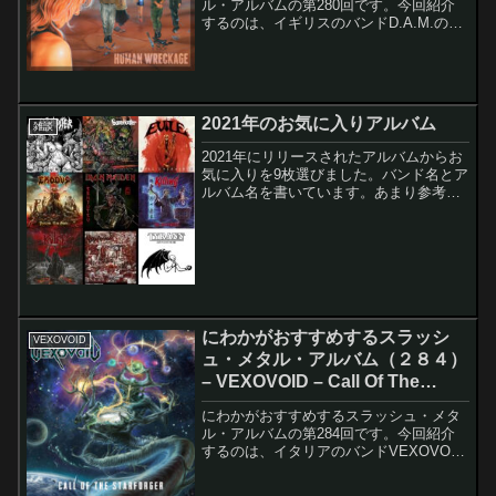
ル・アルバムの第280回です。今回紹介
するのは、イギリスのバンドD.A.M.の
Human Wreckageです。上は再発盤のア
ルバム・ジャケットになります。下がオ
リジナル盤のアルバム・ジャケットで
す。この...
2021年のお気に入りアルバム
雑談
2021年にリリースされたアルバムからお
気に入りを9枚選びました。バンド名とア
ルバム名を書いています。あまり参考に
なりませんが、一応、一言コメントも書
いています。順番はありません。単純に
アルファベット順で並べました。アルバ
ム・ジャケットとY...
にわかがおすすめするスラッシ
VEXOVOID
ュ・メタル・アルバム（２８４）
– VEXOVOID – Call Of The
Starforger
にわかがおすすめするスラッシュ・メタ
ル・アルバムの第284回です。今回紹介
するのは、イタリアのバンドVEXOVOID
のCall Of The Starforgerです。このアル
バムのレコーディング・メンバーは以下