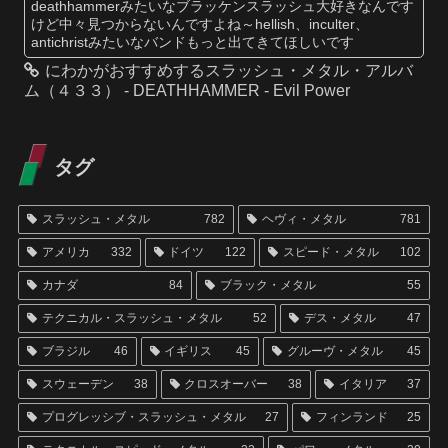
deathhammerみたいなブラッケンスラッシュ大好きなんです
けど中々見つからないんですよね～hellish、inculter、
antichristみたいなバンドもっと出てきてほしいです
にわかがおすすめするスラッシュ・メタル・アルバ
ム（４３３） - DEATHHAMMER - Evil Power
タグ
スラッシュ・メタル
782
ヘヴィ・メタル
781
アメリカ
332
ドイツ
122
スピード・メタル
102
カナダ
84
ブラック・メタル
55
テクニカル・スラッシュ・メタル
52
デス・メタル
47
ブラジル
46
イギリス
45
グルーヴ・メタル
45
スウェーデン
38
クロスオーバー
38
イタリア
37
プログレッシブ・スラッシュ・メタル
27
フィンランド
25