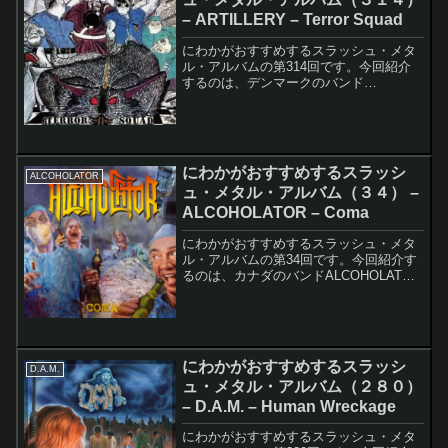
– ARTILLERY – Terror Squad
にわかがおすすめするスラッシュ・メタ
ル・アルバムの第314回です。今回紹介
するのは、デンマークのバンド
ARTILLERYのTerror Squadです。このア
ルバムのレコーディング・メンバーは以
下の通りです。Flemming Rönsdor...
にわかがおすすめするスラッシ
ALCOHOLATOR
ュ・メタル・アルバム（３４） –
ALCOHOLATOR – Coma
にわかがおすすめするスラッシュ・メタ
ル・アルバムの第34回です。今回紹介す
るのは、カナダのバンドALCOHOLATOR
のComaです。このアルバムのレコーデ
ィング・メンバーは以下の通りです。
Jesse Mamano - BassPhil M...
にわかがおすすめするスラッシ
D.A.M.
ュ・メタル・アルバム（２８０）
– D.A.M. – Human Wreckage
にわかがおすすめするスラッシュ・メタ