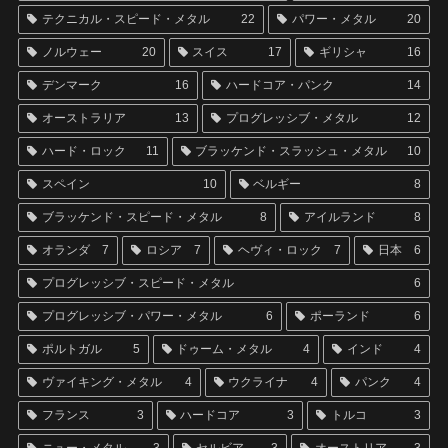
テクニカル・スピード・メタル
22
パワー・メタル
20
ノルウェー
20
スイス
17
ギリシャ
16
デンマーク
16
ハードコア・パンク
14
オーストラリア
13
プログレッシブ・メタル
12
ハード・ロック
11
ブラッケンド・スラッシュ・メタル
10
スペイン
10
ベルギー
8
ブラッケンド・スピード・メタル
8
アイルランド
8
オランダ
7
ロシア
7
ヘヴィ・ロック
7
日本
6
プログレッシブ・スピード・メタル
6
プログレッシブ・パワー・メタル
6
ポーランド
6
ポルトガル
5
ドゥーム・メタル
4
インド
4
ヴァイキング・メタル
4
ウクライナ
4
パンク
4
フランス
3
ハードコア
3
トルコ
3