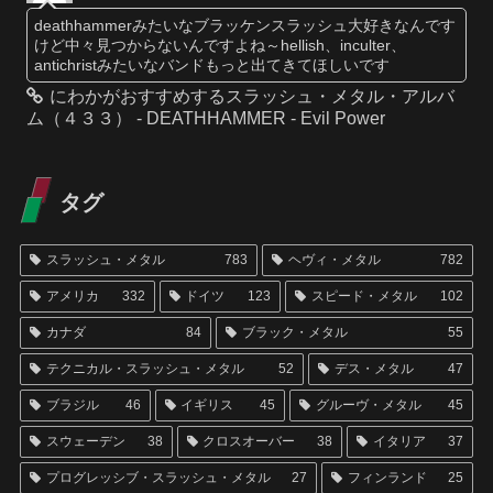
deathhammerみたいなブラッケンスラッシュ大好きなんです
けど中々見つからないんですよね～hellish、inculter、
antichristみたいなバンドもっと出てきてほしいです
にわかがおすすめするスラッシュ・メタル・アルバ
ム（４３３） - DEATHHAMMER - Evil Power
タグ
スラッシュ・メタル
783
ヘヴィ・メタル
782
アメリカ
332
ドイツ
123
スピード・メタル
102
カナダ
84
ブラック・メタル
55
テクニカル・スラッシュ・メタル
52
デス・メタル
47
ブラジル
46
イギリス
45
グルーヴ・メタル
45
スウェーデン
38
クロスオーバー
38
イタリア
37
プログレッシブ・スラッシュ・メタル
27
フィンランド
25