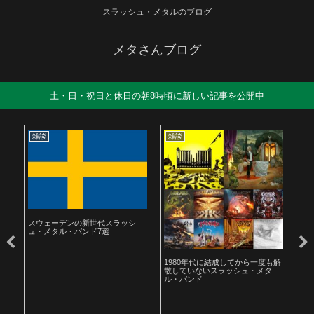
スラッシュ・メタルのブログ
メタさんブログ
土・日・祝日と休日の朝8時頃に新しい記事を公開中
雑談
雑談
雑
スウェーデンの新世代スラッシ
ュ・メタル・バンド7選
ル
1980年代に結成してから一度も解
19
散していないスラッシュ・メタ
ラ
ル・バンド
聴