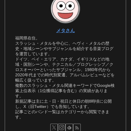
メタさん
福岡県在住。
スラッシュ・メタルを中心に、ヘヴィ・メタルの歴
史・地域シーンやサブジャンルを紹介する音楽ブログ
を運営しています。
ドイツ、ベイ・エリア、カナダ、イギリスなどの地
域・国別シーンや、テクニカル／プログレッシブ／ク
ロスオーバーといったサブジャンル、1980年代から
2020年代までの時代別変遷、アルバムレビューなどを
幅広く扱っています。
複数のスラッシュ・メタル関連キーワードでGoogle検
索上位表示（1位獲得記事を含む）の実績がありま
す。
新規記事は主に土・日・祝日と休日の朝8時頃に公開
し、X（旧Twitter）でも告知しています。
記事ごとのバンド一覧はカテゴリーから閲覧できま
す。