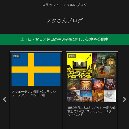
スラッシュ・メタルのブログ
メタさんブログ
土・日・祝日と休日の朝8時頃に新しい記事を公開中
雑談
雑談
雑
スウェーデンの新世代スラッシ
ュ・メタル・バンド7選
ル
1980年代に結成してから一度も解
19
散していないスラッシュ・メタ
ラ
ル・バンド
聴