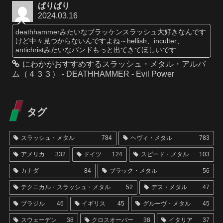
ぱりぱり
2024.03.16
deathhammerみたいなブラッケンスラッシュ大好きなんです
けど中々見つからないんですよね～hellish、inculter、
antichristみたいなバンドもっと出てきてほしいです
にわかがおすすめするスラッシュ・メタル・アルバ
ム（４３３） - DEATHHAMMER - Evil Power
タグ
スラッシュ・メタル
784
ヘヴィ・メタル
783
アメリカ
332
ドイツ
124
スピード・メタル
103
カナダ
84
ブラック・メタル
56
テクニカル・スラッシュ・メタル
52
デス・メタル
47
ブラジル
46
イギリス
45
グルーヴ・メタル
45
スウェーデン
38
クロスオーバー
38
イタリア
37