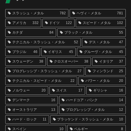
スラッシュ・メタル
782
ヘヴィ・メタル
781
アメリカ
332
ドイツ
122
スピード・メタル
102
カナダ
84
ブラック・メタル
55
テクニカル・スラッシュ・メタル
52
デス・メタル
47
ブラジル
46
イギリス
45
グルーヴ・メタル
45
スウェーデン
38
クロスオーバー
38
イタリア
37
プログレッシブ・スラッシュ・メタル
27
フィンランド
25
テクニカル・スピード・メタル
22
パワー・メタル
20
ノルウェー
20
スイス
17
ギリシャ
16
デンマーク
16
ハードコア・パンク
14
オーストラリア
13
プログレッシブ・メタル
12
ハード・ロック
11
ブラッケンド・スラッシュ・メタル
10
スペイン
10
ベルギー
8