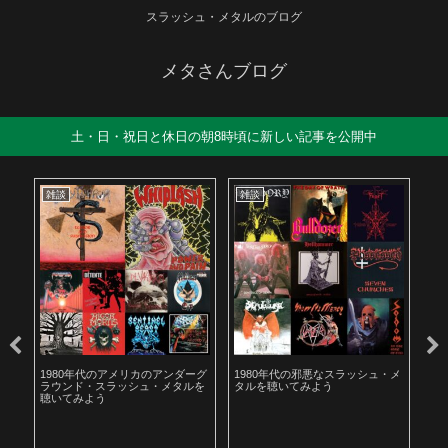
スラッシュ・メタルのブログ
メタさんブログ
土・日・祝日と休日の朝8時頃に新しい記事を公開中
雑談
雑談
雑
も解
1980年代のアメリカのアンダーグ
1980年代の邪悪なスラッシュ・メ
遅
ラウンド・スラッシュ・メタルを
タルを聴いてみよう
お
聴いてみよう
た