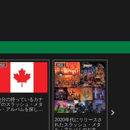
雑談
雑談
雑談
自分の持っているカナ
ダのスラッシュ・メタ
ル・アルバムを探して
みました
2020年代にリリースさ
今も頑
れたスラッシュ・メタ
ツのス
ル・アルバムのおすす
ル・バ