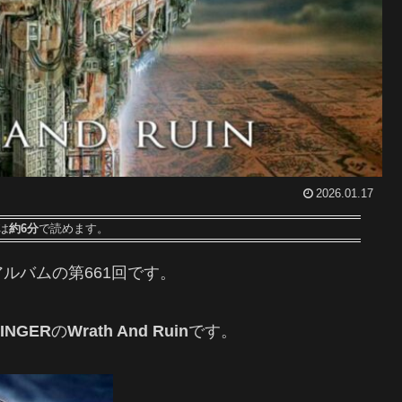
2026.01.17
は
約6分
で読めます。
ルバムの第661回です
。
INGER
の
Wrath And Ruin
です。