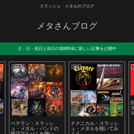
スラッシュ・メタルのブログ
メタさんブログ
土・日・祝日と休日の朝8時頃に新しい記事を公開中
雑談
雑談
ア
ベテラン・スラッシ
テクニカル・スラッシ
ュ・メタル・バンドの
ュ・メタルを聴いてみ
復活アルバムを聴いて
よう