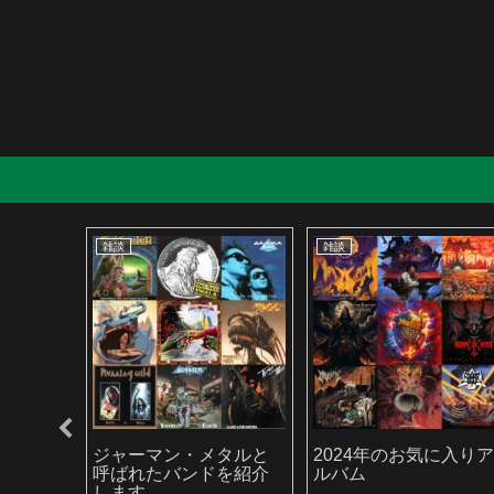
雑談
雑談
スラッ
ジャーマン・メタルと
2024年のお気に入り
バンド
呼ばれたバンドを紹介
ルバム
を聴い
します