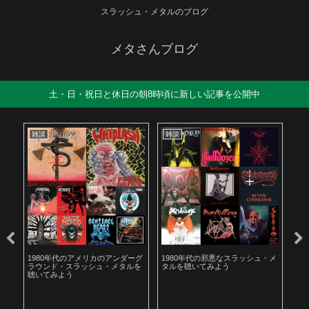
スラッシュ・メタルのブログ
メタさんブログ
土・日・祝日と休日の朝8時頃に新しい記事を公開中
雑談
雑談
雑
も解
1980年代のアメリカのアンダーグ
1980年代の邪悪なスラッシュ・メ
遅
ラウンド・スラッシュ・メタルを
タルを聴いてみよう
お
聴いてみよう
た