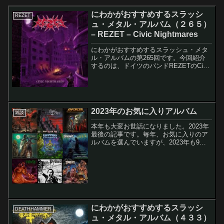
にわかがおすすめするスラッシ
REZET
ュ・メタル・アルバム（２６５）
– REZET – Civic Nightmares
にわかがおすすめするスラッシュ・メタ
ル・アルバムの第265回です。今回紹介
するのは、ドイツのバンドREZETのCivic
Nightmaresです。このアルバムのレコー
ディング・メンバーは以下の通りです。
Ricky Wagner - Voc...
2023年のお気に入りアルバム
雑談
本年も大変お世話になりました。2023年
最後の記事です。毎年、お気に入りのア
ルバムを選んでいますが、2023年も9枚
選びました。基準は単純で、2023年にリ
リースされた新作のアルバムで、自分が
気に入った作品です。再発された作品は
含んでいませ...
にわかがおすすめするスラッシ
DEATHHAMMER
ュ・メタル・アルバム（４３３）