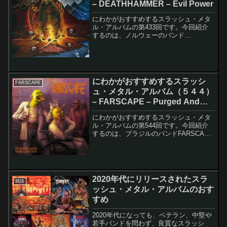
– DEATHHAMMER – Evil Power
にわかがおすすめするスラッシュ・メタ
ル・アルバムの第433回です。今回紹介
するのは、ノルウェーのバンド
DEATHHAMMERのEvil Powerです。B級
感漂うアルバム・ジャケットは、今回も
健在です。このアルバムのレコーディン
グ・メンバー...
にわかがおすすめするスラッシ
FARSCAPE
ュ・メタル・アルバム（５４４）
– FARSCAPE – Purged And
Forgotten
にわかがおすすめするスラッシュ・メタ
ル・アルバムの第544回です。今回紹介
するのは、ブラジルのバンドFARSCAPE
のPurged And Forgottenです。このアル
バムのレコーディング・メンバーは以下
の通りです。Witchcapto...
2020年代にリリースされたスラ
雑談
ッシュ・メタル・アルバムのおす
すめ
2020年代になっても、ベテラン、中堅や
若手バンドを問わず、良質なスラッシ