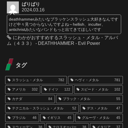
ぱりぱり
2024.03.16
deathhammerみたいなブラッケンスラッシュ大好きなんです
けど中々見つからないんですよね～hellish、inculter、
antichristみたいなバンドもっと出てきてほしいです
にわかがおすすめするスラッシュ・メタル・アルバ
ム（４３３） - DEATHHAMMER - Evil Power
タグ
スラッシュ・メタル
782
ヘヴィ・メタル
781
アメリカ
332
ドイツ
122
スピード・メタル
102
カナダ
84
ブラック・メタル
55
テクニカル・スラッシュ・メタル
52
デス・メタル
47
ブラジル
46
イギリス
45
グルーヴ・メタル
45
スウェーデン
38
クロスオーバー
38
イタリア
37