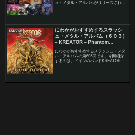
ュ・メタル・アルバムがリリースされて
います。1980年代から活動しているベテ
ラン・バンドも作品を世に送り出してい
ますが、中堅や若手バンドも同様です。
そこで、今回は、2...
にわかがおすすめするスラッシ
KREATOR
ュ・メタル・アルバム（６０３）
– KREATOR – Phantom
Antichrist
にわかがおすすめするスラッシュ・メタ
ル・アルバムの第603回です。今回紹介
するのは、ドイツのバンドKREATORの
Phantom Antichristです。このアルバムの
レコーディング・メンバーは以下の通り
です。Mille Petrozza...