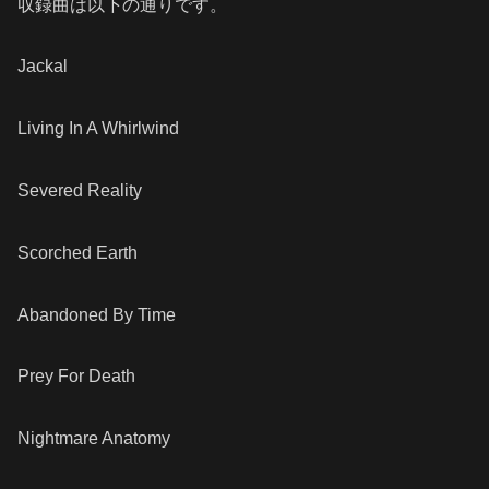
収録曲は以下の通りです。
Jackal
Living In A Whirlwind
Severed Reality
Scorched Earth
Abandoned By Time
Prey For Death
Nightmare Anatomy