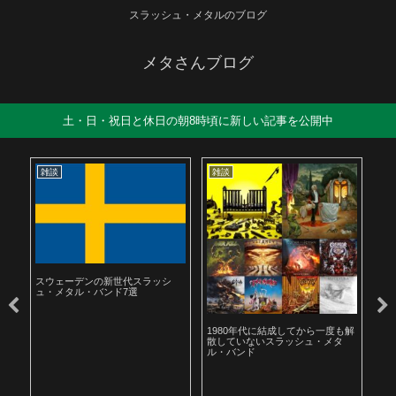
スラッシュ・メタルのブログ
メタさんブログ
土・日・祝日と休日の朝8時頃に新しい記事を公開中
雑談
雑談
雑
スウェーデンの新世代スラッシ
ュ・メタル・バンド7選
ル
1980年代に結成してから一度も解
19
散していないスラッシュ・メタ
ラ
ル・バンド
聴