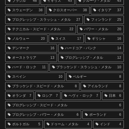
ブラジル
46
イギリス
45
グルーヴ・メタル
45
スウェーデン
38
クロスオーバー
38
イタリア
37
プログレッシブ・スラッシュ・メタル
27
フィンランド
25
テクニカル・スピード・メタル
22
パワー・メタル
20
ノルウェー
20
スイス
17
ギリシャ
16
デンマーク
16
ハードコア・パンク
14
オーストラリア
13
プログレッシブ・メタル
12
ハード・ロック
11
ブラッケンド・スラッシュ・メタル
10
スペイン
10
ベルギー
8
ブラッケンド・スピード・メタル
8
アイルランド
8
オランダ
7
ロシア
7
ヘヴィ・ロック
7
日本
6
プログレッシブ・スピード・メタル
6
プログレッシブ・パワー・メタル
6
ポーランド
6
ポルトガル
5
ドゥーム・メタル
4
インド
4