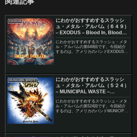
関連記事
にわかがおすすめするスラッシ
EXODUS
ュ・メタル・アルバム（６４９）
– EXODUS – Blood In, Blood
Out
にわかがおすすめするスラッシュ・メタ
ル・アルバムの第649回です。今回紹介
するのは、アメリカのバンドEXODUSの
Blood In, Blood Outです。このアルバム
のレコーディング・メンバーは以下の通
りです。Steve "Zetro"...
にわかがおすすめするスラッシ
MUNICIPAL WASTE
ュ・メタル・アルバム（５２４）
– MUNICIPAL WASTE –
Electrified Brain
にわかがおすすめするスラッシュ・メタ
ル・アルバムの第524回です。今回紹介
するのは、アメリカのバンドMUNICIPAL
WASTEのElectrified Brainです。このア
ルバムのレコーディング・メンバーは以
下の通りです。Tony F...