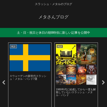
スラッシュ・メタルのブログ
メタさんブログ
土・日・祝日と休日の朝8時頃に新しい記事を公開中
雑談
雑談
雑
スウェーデンの新世代スラッシ
ュ・メタル・バンド7選
ル
1980年代に結成してから一度も解
19
散していないスラッシュ・メタ
ラ
ル・バンド
聴