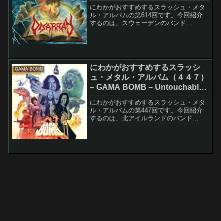
Disease
にわかがおすすめするスラッシュ・メタ
ル・アルバムの第614回です。今回紹介
するのは、スウェーデンのバンド
DISARRAYのReligious Diseaseです。こ
のアルバムのレコーディング・メンバー
は以下の通りです。Lucas - Gui...
にわかがおすすめするスラッシ
GAMA BOMB
ュ・メタル・アルバム（４４７）
– GAMA BOMB – Untouchable
Glory
にわかがおすすめするスラッシュ・メタ
ル・アルバムの第447回です。今回紹介
するのは、北アイルランドのバンド
GAMA BOMBのUntouchable Gloryです。
このアルバムのレコーディング・メンバ
ーは以下の通りです。Philly By...