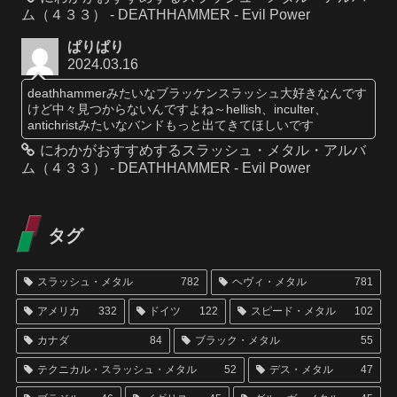
ム（４３３） - DEATHHAMMER - Evil Power
ぱりぱり
2024.03.16
deathhammerみたいなブラッケンスラッシュ大好きなんです
けど中々見つからないんですよね～hellish、inculter、
antichristみたいなバンドもっと出てきてほしいです
にわかがおすすめするスラッシュ・メタル・アルバ
ム（４３３） - DEATHHAMMER - Evil Power
タグ
スラッシュ・メタル
782
ヘヴィ・メタル
781
アメリカ
332
ドイツ
122
スピード・メタル
102
カナダ
84
ブラック・メタル
55
テクニカル・スラッシュ・メタル
52
デス・メタル
47