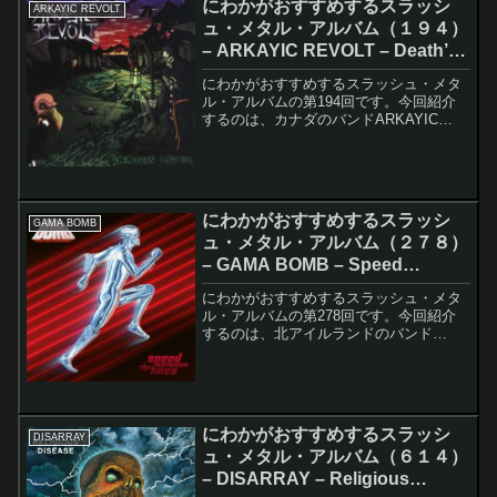
にわかがおすすめするスラッシ
ARKAYIC REVOLT
ュ・メタル・アルバム（１９４）
– ARKAYIC REVOLT – Death’s
River
にわかがおすすめするスラッシュ・メタ
ル・アルバムの第194回です。今回紹介
するのは、カナダのバンドARKAYIC
REVOLTのDeath's Riverです。このアル
バムのレコーディング・メンバーは以下
の通りです。Darryl Fletc...
にわかがおすすめするスラッシ
GAMA BOMB
ュ・メタル・アルバム（２７８）
– GAMA BOMB – Speed
Between The Lines
にわかがおすすめするスラッシュ・メタ
ル・アルバムの第278回です。今回紹介
するのは、北アイルランドのバンド
GAMA BOMBのSpeed Between The
Linesです。このアルバムのレコーディン
グ・メンバーは以下の通りです。Phi...
にわかがおすすめするスラッシ
DISARRAY
ュ・メタル・アルバム（６１４）
– DISARRAY – Religious