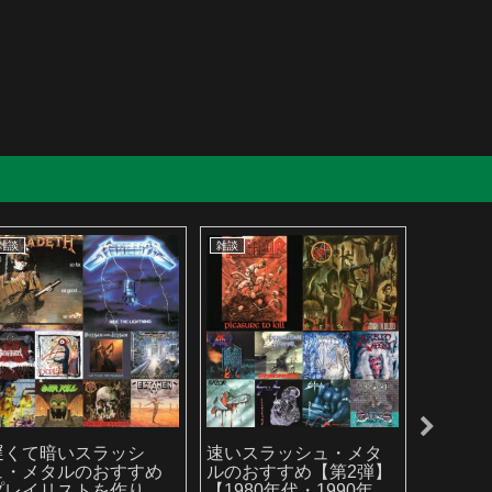
雑談
雑談
雑談
遅くて暗いスラッシ
速いスラッシュ・メタ
2025
ュ・メタルのおすすめ
ルのおすすめ【第2弾】
ルバム
プレイリストを作りま
【1980年代・1990年代