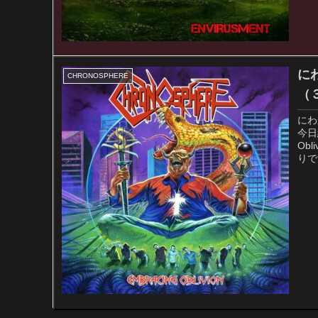
に
CHRONOSPHERE
（３
にわ
今日
Ob
りです