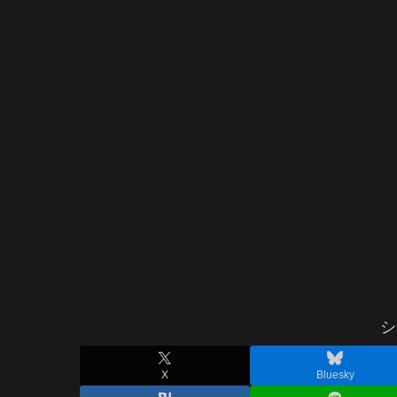
シ
X
Bluesky