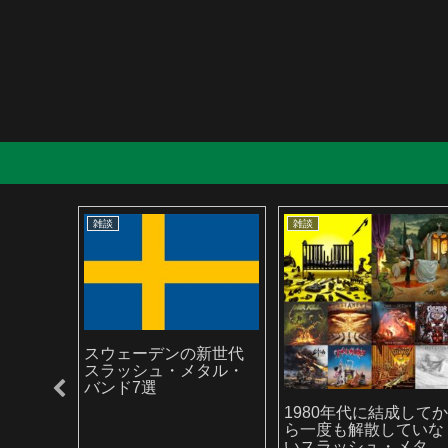
雑談
雑談
スウェーデンの新世代
スラッシュ・メタル・
バンド7選
ラッシ
1980年代に結成して
ら一度も解散していな
いスラッシュ・メタ