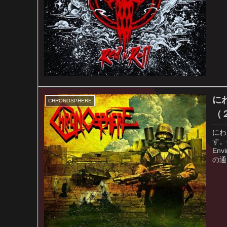
に
CHRONOSPHERE
（２
にわ
す。
En
の通り