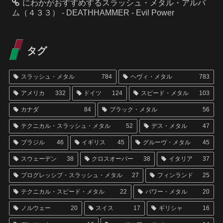
にわかがおすすめするスラッシュ・メタル・アルバ
ム（４３３） - DEATHHAMMER - Evil Power
タグ
スラッシュ・メタル
784
ヘヴィ・メタル
783
アメリカ
332
ドイツ
124
スピード・メタル
103
カナダ
84
ブラック・メタル
56
テクニカル・スラッシュ・メタル
52
デス・メタル
47
ブラジル
46
イギリス
45
グルーヴ・メタル
45
スウェーデン
38
クロスオーバー
38
イタリア
37
プログレッシブ・スラッシュ・メタル
27
フィンランド
25
テクニカル・スピード・メタル
22
パワー・メタル
20
ノルウェー
20
スイス
17
ギリシャ
16