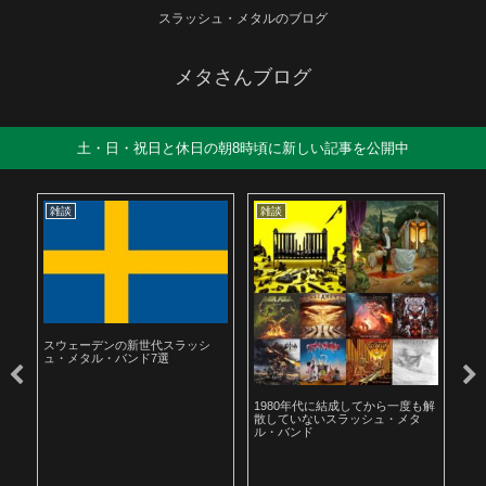
スラッシュ・メタルのブログ
メタさんブログ
土・日・祝日と休日の朝8時頃に新しい記事を公開中
雑談
雑談
雑
スウェーデンの新世代スラッシ
ュ・メタル・バンド7選
ル
1980年代に結成してから一度も解
19
散していないスラッシュ・メタ
ラ
ル・バンド
聴