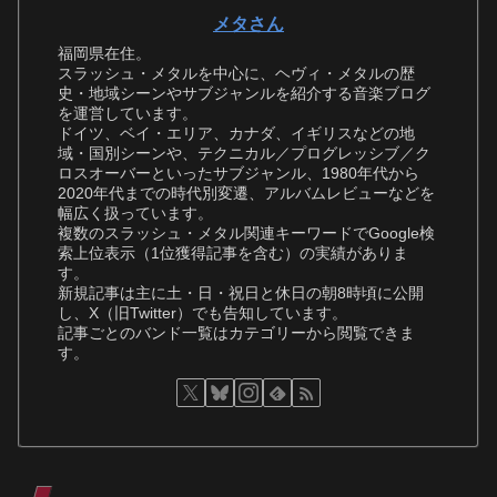
メタさん
福岡県在住。
スラッシュ・メタルを中心に、ヘヴィ・メタルの歴
史・地域シーンやサブジャンルを紹介する音楽ブログ
を運営しています。
ドイツ、ベイ・エリア、カナダ、イギリスなどの地
域・国別シーンや、テクニカル／プログレッシブ／ク
ロスオーバーといったサブジャンル、1980年代から
2020年代までの時代別変遷、アルバムレビューなどを
幅広く扱っています。
複数のスラッシュ・メタル関連キーワードでGoogle検
索上位表示（1位獲得記事を含む）の実績がありま
す。
新規記事は主に土・日・祝日と休日の朝8時頃に公開
し、X（旧Twitter）でも告知しています。
記事ごとのバンド一覧はカテゴリーから閲覧できま
す。