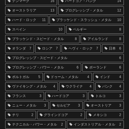
デンマーク
16
ハードコア・パンク
14
オーストラリア
13
プログレッシブ・メタル
12
ハード・ロック
11
ブラッケンド・スラッシュ・メタル
10
スペイン
10
ベルギー
8
ブラッケンド・スピード・メタル
8
アイルランド
8
オランダ
7
ロシア
7
ヘヴィ・ロック
7
日本
6
プログレッシブ・スピード・メタル
6
プログレッシブ・パワー・メタル
6
ポーランド
6
ポルトガル
5
ドゥーム・メタル
4
インド
4
ヴァイキング・メタル
4
ウクライナ
4
パンク
4
フランス
3
ハードコア
3
トルコ
3
ニュー・メタル
3
セルビア
3
オーストリア
3
チリ
2
グラインドコア
2
メキシコ
2
テクニカル・パワー・メタル
2
インダストリアル・メタル
2