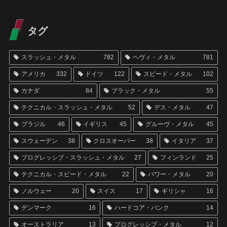
タグ
スラッシュ・メタル
782
ヘヴィ・メタル
781
アメリカ
332
ドイツ
122
スピード・メタル
102
カナダ
84
ブラック・メタル
55
テクニカル・スラッシュ・メタル
52
デス・メタル
47
ブラジル
46
イギリス
45
グルーヴ・メタル
45
スウェーデン
38
クロスオーバー
38
イタリア
37
プログレッシブ・スラッシュ・メタル
27
フィンランド
25
テクニカル・スピード・メタル
22
パワー・メタル
20
ノルウェー
20
スイス
17
ギリシャ
16
デンマーク
16
ハードコア・パンク
14
オーストラリア
13
プログレッシブ・メタル
12