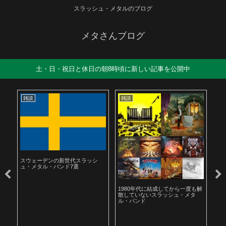
スラッシュ・メタルのブログ
メタさんブログ
土・日・祝日と休日の朝8時頃に新しい記事を公開中
雑談
雑談
雑
スウェーデンの新世代スラッシ
ュ・メタル・バンド7選
ル
1980年代に結成してから一度も解
19
散していないスラッシュ・メタ
ラ
ル・バンド
聴