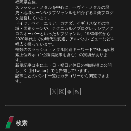
福岡県在住。
スラッシュ・メタルを中心に、ヘヴィ・メタルの歴
史・地域シーンやサブジャンルを紹介する音楽ブログ
を運営しています。
ドイツ、ベイ・エリア、カナダ、イギリスなどの地
域・国別シーンや、テクニカル／プログレッシブ／ク
ロスオーバーといったサブジャンル、1980年代から
2020年代までの時代別変遷、アルバムレビューなどを
幅広く扱っています。
複数のスラッシュ・メタル関連キーワードでGoogle検
索上位表示（1位獲得記事を含む）の実績がありま
す。
新規記事は主に土・日・祝日と休日の朝8時頃に公開
し、X（旧Twitter）でも告知しています。
記事ごとのバンド一覧はカテゴリーから閲覧できま
す。
検索