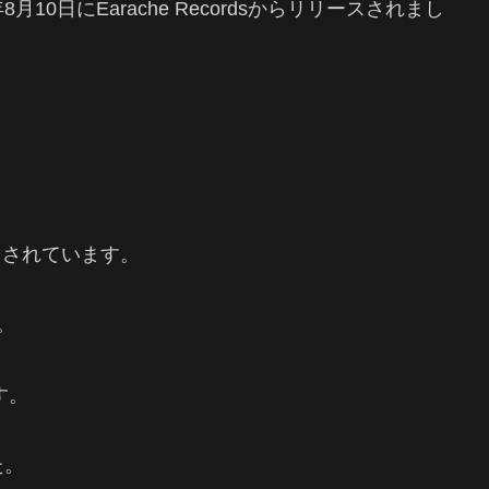
月10日にEarache Recordsからリリースされまし
リリースされています。
。
す。
た。