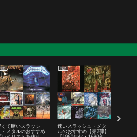
雑談
雑談
雑談
遅くて暗いスラッシ
速いスラッシュ・メタ
2025
ュ・メタルのおすすめ
ルのおすすめ【第2弾】
ルバム
プレイリストを作りま
【1980年代・1990年代