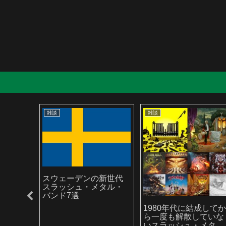
雑談
雑談
スウェーデンの新世代
スラッシュ・メタル・
バンド7選
ラッシ
1980年代に結成して
ら一度も解散していな
いスラッシュ・メタ