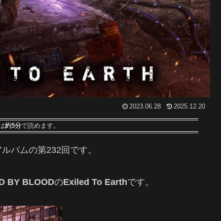
2023.06.28
2025.12.20
は
約5分
で読めます。
ルバムの第232回です
。
D BY BLOOD
の
Exiled To Earth
です。