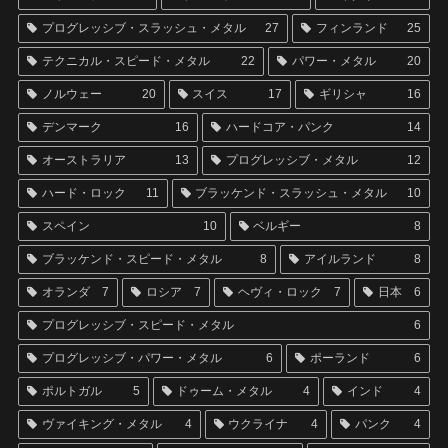
プログレッシブ・スラッシュ・メタル
27
フィンランド
25
テクニカル・スピード・メタル
22
パワー・メタル
20
ノルウェー
20
スイス
17
ギリシャ
16
デンマーク
16
ハードコア・パンク
14
オーストラリア
13
プログレッシブ・メタル
12
ハード・ロック
11
ブラッケンド・スラッシュ・メタル
10
スペイン
10
ベルギー
8
ブラッケンド・スピード・メタル
8
アイルランド
8
オランダ
7
ロシア
7
ヘヴィ・ロック
7
日本
6
プログレッシブ・スピード・メタル
6
プログレッシブ・パワー・メタル
6
ポーランド
6
ポルトガル
5
ドゥーム・メタル
4
インド
4
ヴァイキング・メタル
4
ウクライナ
4
パンク
4