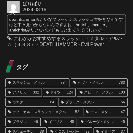
ぱりぱり
2024.03.16
deathhammerみたいなブラッケンスラッシュ大好きなんです
けど中々見つからないんですよね～hellish、inculter、
antichristみたいなバンドもっと出てきてほしいです
にわかがおすすめするスラッシュ・メタル・アルバ
ム（４３３） - DEATHHAMMER - Evil Power
タグ
スラッシュ・メタル
784
ヘヴィ・メタル
783
アメリカ
332
ドイツ
124
スピード・メタル
103
カナダ
84
ブラック・メタル
56
テクニカル・スラッシュ・メタル
52
デス・メタル
47
ブラジル
46
イギリス
45
グルーヴ・メタル
45
スウェーデン
38
クロスオーバー
38
イタリア
37