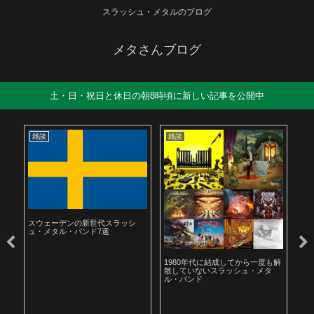
スラッシュ・メタルのブログ
メタさんブログ
土・日・祝日と休日の朝8時頃に新しい記事を公開中
雑談
雑談
雑
スウェーデンの新世代スラッシ
ュ・メタル・バンド7選
ル
1980年代に結成してから一度も解
19
散していないスラッシュ・メタ
ラ
ル・バンド
聴