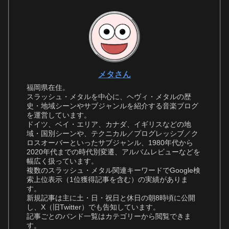
メタさん
福岡県在住。
スラッシュ・メタルを中心に、ヘヴィ・メタルの歴
史・地域シーンやサブジャンルを紹介する音楽ブログ
を運営しています。
ドイツ、ベイ・エリア、カナダ、イギリスなどの地
域・国別シーンや、テクニカル／プログレッシブ／ク
ロスオーバーといったサブジャンル、1980年代から
2020年代までの時代別変遷、アルバムレビューなどを
幅広く扱っています。
複数のスラッシュ・メタル関連キーワードでGoogle検
索上位表示（1位獲得記事を含む）の実績がありま
す。
新規記事は主に土・日・祝日と休日の朝8時頃に公開
し、X（旧Twitter）でも告知しています。
記事ごとのバンド一覧はカテゴリーから閲覧できま
す。