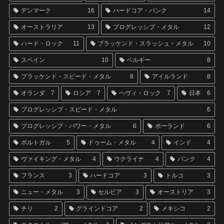
デンマーク
16
ハードコア・パンク
14
オーストラリア
13
プログレッシブ・メタル
12
ハード・ロック
11
ブラッケンド・スラッシュ・メタル
10
スペイン
10
ベルギー
8
ブラッケンド・スピード・メタル
8
アイルランド
8
オランダ
7
ロシア
7
ヘヴィ・ロック
7
日本
6
プログレッシブ・スピード・メタル
6
プログレッシブ・パワー・メタル
6
ポーランド
6
ポルトガル
5
ドゥーム・メタル
4
インド
4
ヴァイキング・メタル
4
ウクライナ
4
パンク
4
フランス
3
ハードコア
3
トルコ
3
ニュー・メタル
3
セルビア
3
オーストリア
3
チリ
2
グラインドコア
2
メキシコ
2