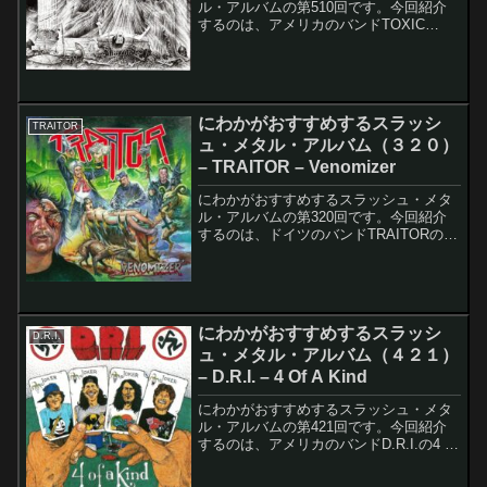
ル・アルバムの第510回です。今回紹介
するのは、アメリカのバンドTOXIC
HOLOCAUSTのConjure And Commandで
す。このアルバムのレコーディング・メ
ンバーは以下の通りです。Joel...
にわかがおすすめするスラッシ
TRAITOR
ュ・メタル・アルバム（３２０）
– TRAITOR – Venomizer
にわかがおすすめするスラッシュ・メタ
ル・アルバムの第320回です。今回紹介
するのは、ドイツのバンドTRAITORの
Venomizerです。このアルバムのレコー
ディング・メンバーは以下の通りです。
Andreas Mozer - Drums, ...
にわかがおすすめするスラッシ
D.R.I.
ュ・メタル・アルバム（４２１）
– D.R.I. – 4 Of A Kind
にわかがおすすめするスラッシュ・メタ
ル・アルバムの第421回です。今回紹介
するのは、アメリカのバンドD.R.I.の4 Of
A Kindです。D.R.I.はDIRTY ROTTEN
IMBECILESの略です。このアルバムのレ