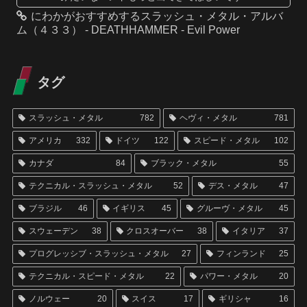
にわかがおすすめするスラッシュ・メタル・アルバ
ム（４３３） - DEATHHAMMER - Evil Power
タグ
スラッシュ・メタル
782
ヘヴィ・メタル
781
アメリカ
332
ドイツ
122
スピード・メタル
102
カナダ
84
ブラック・メタル
55
テクニカル・スラッシュ・メタル
52
デス・メタル
47
ブラジル
46
イギリス
45
グルーヴ・メタル
45
スウェーデン
38
クロスオーバー
38
イタリア
37
プログレッシブ・スラッシュ・メタル
27
フィンランド
25
テクニカル・スピード・メタル
22
パワー・メタル
20
ノルウェー
20
スイス
17
ギリシャ
16