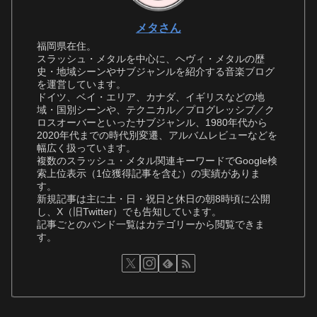
メタさん
福岡県在住。
スラッシュ・メタルを中心に、ヘヴィ・メタルの歴
史・地域シーンやサブジャンルを紹介する音楽ブログ
を運営しています。
ドイツ、ベイ・エリア、カナダ、イギリスなどの地
域・国別シーンや、テクニカル／プログレッシブ／ク
ロスオーバーといったサブジャンル、1980年代から
2020年代までの時代別変遷、アルバムレビューなどを
幅広く扱っています。
複数のスラッシュ・メタル関連キーワードでGoogle検
索上位表示（1位獲得記事を含む）の実績がありま
す。
新規記事は主に土・日・祝日と休日の朝8時頃に公開
し、X（旧Twitter）でも告知しています。
記事ごとのバンド一覧はカテゴリーから閲覧できま
す。