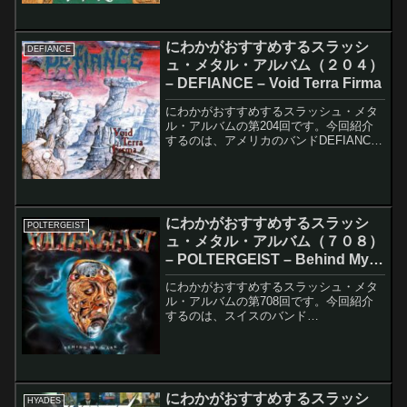
コーディング・...
にわかがおすすめするスラッシ
DEFIANCE
ュ・メタル・アルバム（２０４）
– DEFIANCE – Void Terra Firma
にわかがおすすめするスラッシュ・メタ
ル・アルバムの第204回です。今回紹介
するのは、アメリカのバンドDEFIANCE
のVoid Terra Firmaです。このアルバムの
レコーディング・メンバーは以下の通り
です。Steev Esquivel...
にわかがおすすめするスラッシ
POLTERGEIST
ュ・メタル・アルバム（７０８）
– POLTERGEIST – Behind My
Mask
にわかがおすすめするスラッシュ・メタ
ル・アルバムの第708回です。今回紹介
するのは、スイスのバンド
POLTERGEISTのBehind My Maskです。
このアルバムのレコーディング・メンバ
ーは以下の通りです。André Grieder ...
にわかがおすすめするスラッシ
HYADES