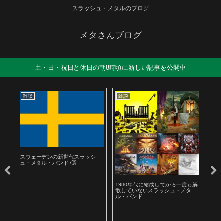
スラッシュ・メタルのブログ
メタさんブログ
土・日・祝日と休日の朝8時頃に新しい記事を公開中
雑談
雑談
雑
スウェーデンの新世代スラッシ
ュ・メタル・バンド7選
ル
1980年代に結成してから一度も解
19
散していないスラッシュ・メタ
ラ
ル・バンド
聴