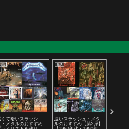
雑談
雑談
雑談
遅くて暗いスラッシ
速いスラッシュ・メタ
2025
ュ・メタルのおすすめ
ルのおすすめ【第2弾】
ルバム
プレイリストを作りま
【1980年代・1990年代