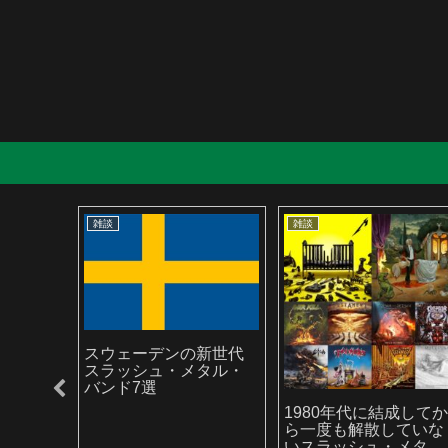
雑談
雑談
スウェーデンの新世代
スラッシュ・メタル・
バンド7選
ラッシ
1980年代に結成して
ら一度も解散していな
いスラッシュ・メタ