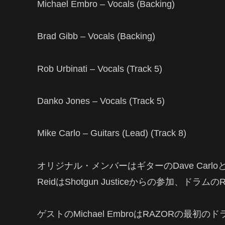
Michael Embro – Vocals (Backing)
Brad Gibb – Vocals (Backing)
Rob Urbinati – Vocals (Track 5)
Danko Jones – Vocals (Track 5)
Mike Carlo – Guitars (Lead) (Track 8)
オリジナル・メンバーはギターのDave Carloとベ
ReidはShotgun Justiceからの参加、ドラムの
ゲストのMichael EmbroはRAZORの最初