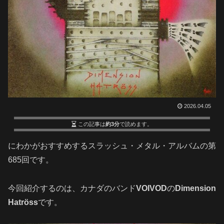
2026.04.05
この記事は
約3分
で読めます。
にわかがおすすめするスラッシュ・メタル・アルバムの第
685回です
。
今回紹介するのは、カナダのバンド
VOIVOD
の
Dimension
Hatröss
です。