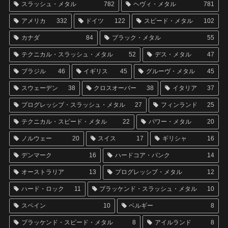
スラッシュ・メタル
782
ヘヴィ・メタル
781
アメリカ
332
ドイツ
122
スピード・メタル
102
カナダ
84
ブラック・メタル
55
テクニカル・スラッシュ・メタル
52
デス・メタル
47
ブラジル
46
イギリス
45
グルーヴ・メタル
45
スウェーデン
38
クロスオーバー
38
イタリア
37
プログレッシブ・スラッシュ・メタル
27
フィンランド
25
テクニカル・スピード・メタル
22
パワー・メタル
20
ノルウェー
20
スイス
17
ギリシャ
16
デンマーク
16
ハードコア・パンク
14
オーストラリア
13
プログレッシブ・メタル
12
ハード・ロック
11
ブラッケンド・スラッシュ・メタル
10
スペイン
10
ベルギー
8
ブラッケンド・スピード・メタル
8
アイルランド
8