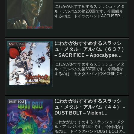
にわかがおすすめするスラッシュ・メタ
ル・アルバムの第208回です。今回紹介
するのは、ドイツのバンドACCUSERの
The Convictionです。上記のアルバム・
ジャケットに記されているバンド名の通
り、正式にはACCU§ERと書きます。
し...
にわかがおすすめするスラッシ
SACRIFICE
ュ・メタル・アルバム（６３７）
– SACRIFICE – Apocalypse
Inside
にわかがおすすめするスラッシュ・メタ
ル・アルバムの第637回です。今回紹介
するのは、カナダのバンドSACRIFICEの
Apocalypse Insideです。上は2013年に再
発された時のアルバム・ジャケットで
す。下は同じく2013年に再発...
にわかがおすすめするスラッシ
DUST BOLT
ュ・メタル・アルバム（４４） –
DUST BOLT – Violent
Demolition
にわかがおすすめするスラッシュ・メタ
ル・アルバムの第44回です。今回紹介す
るのは、ドイツのバンドDUST BOLTの