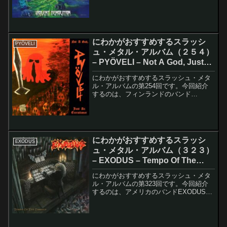
Violent Demolitionです。このアルバムの
レコーディング・メンバーは以下の通り
です。Bene M. - Bas...
にわかがおすすめするスラッシ
PYÖVELI
ュ・メタル・アルバム（２５４）
– PYÖVELI – Not A God, Just
An Executioner
にわかがおすすめするスラッシュ・メタ
ル・アルバムの第254回です。今回紹介
するのは、フィンランドのバンド
PYÖVELIのNot A God, Just An
Executionerです。このアルバムのレコー
ディング・メンバーは以下の通りです...
にわかがおすすめするスラッシ
EXODUS
ュ・メタル・アルバム（３２３）
– EXODUS – Tempo Of The
Damned
にわかがおすすめするスラッシュ・メタ
ル・アルバムの第323回です。今回紹介
するのは、アメリカのバンドEXODUSの
Tempo Of The Damnedです。このアルバ
ムのレコーディング・メンバーは以下の
通りです。Steve Souza -...