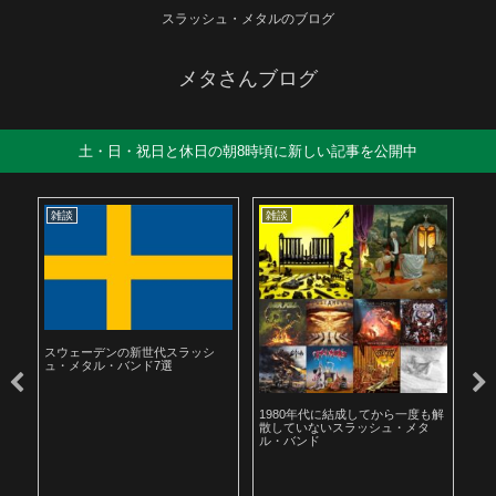
スラッシュ・メタルのブログ
メタさんブログ
土・日・祝日と休日の朝8時頃に新しい記事を公開中
雑談
雑談
雑
スウェーデンの新世代スラッシ
ュ・メタル・バンド7選
ル
1980年代に結成してから一度も解
19
散していないスラッシュ・メタ
ラ
ル・バンド
聴