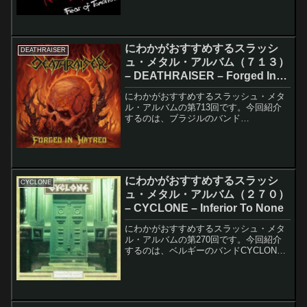
のアルバムのレコーディング・メンバー
は以下の通りです。【Original Li...
にわかがおすすめするスラッシ
DEATHRAISER
ュ・メタル・アルバム（７１３）
– DEATHRAISER – Forged In
Hatred
にわかがおすすめするスラッシュ・メタ
ル・アルバムの第713回です。今回紹介
するのは、ブラジルのバンド
DEATHRAISERのForged In Hatredです。
このアルバムのレコーディング・メンバ
ーは以下の通りです。Thiago - Vo...
にわかがおすすめするスラッシ
CYCLONE
ュ・メタル・アルバム（２７０）
– CYCLONE – Inferior To None
にわかがおすすめするスラッシュ・メタ
ル・アルバムの第270回です。今回紹介
するのは、ベルギーのバンドCYCLONE
のInferior To Noneです。このアルバムの
レコーディング・メンバーは以下の通り
です。Guido Gevels - ...