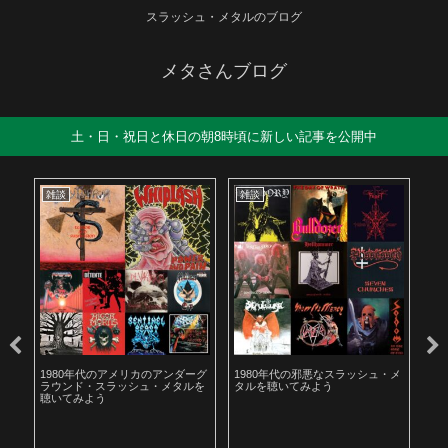
スラッシュ・メタルのブログ
メタさんブログ
土・日・祝日と休日の朝8時頃に新しい記事を公開中
雑談
雑談
雑
も解
1980年代のアメリカのアンダーグ
1980年代の邪悪なスラッシュ・メ
遅
ラウンド・スラッシュ・メタルを
タルを聴いてみよう
お
聴いてみよう
た