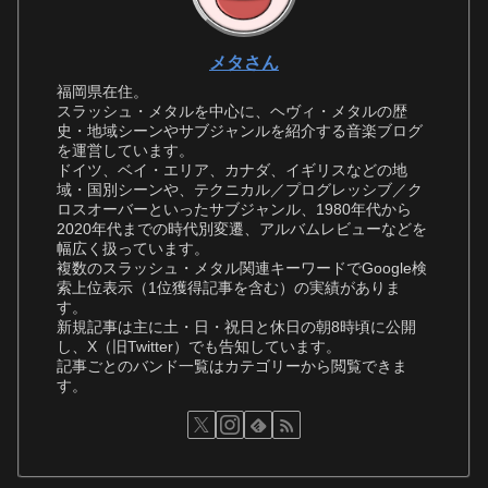
メタさん
福岡県在住。
スラッシュ・メタルを中心に、ヘヴィ・メタルの歴
史・地域シーンやサブジャンルを紹介する音楽ブログ
を運営しています。
ドイツ、ベイ・エリア、カナダ、イギリスなどの地
域・国別シーンや、テクニカル／プログレッシブ／ク
ロスオーバーといったサブジャンル、1980年代から
2020年代までの時代別変遷、アルバムレビューなどを
幅広く扱っています。
複数のスラッシュ・メタル関連キーワードでGoogle検
索上位表示（1位獲得記事を含む）の実績がありま
す。
新規記事は主に土・日・祝日と休日の朝8時頃に公開
し、X（旧Twitter）でも告知しています。
記事ごとのバンド一覧はカテゴリーから閲覧できま
す。