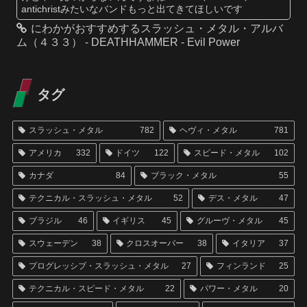
antichristみたいなバンドもっと出てきてほしいです
にわかがおすすめするスラッシュ・メタル・アルバ
ム（４３３） - DEATHHAMMER - Evil Power
タグ
スラッシュ・メタル
782
ヘヴィ・メタル
781
アメリカ
332
ドイツ
122
スピード・メタル
102
カナダ
84
ブラック・メタル
55
テクニカル・スラッシュ・メタル
52
デス・メタル
47
ブラジル
46
イギリス
45
グルーヴ・メタル
45
スウェーデン
38
クロスオーバー
38
イタリア
37
プログレッシブ・スラッシュ・メタル
27
フィンランド
25
テクニカル・スピード・メタル
22
パワー・メタル
20