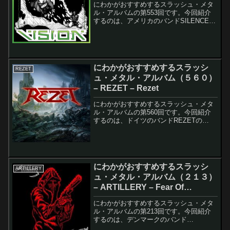
にわかがおすすめするスラッシュ・メタ
ル・アルバムの第553回です。今回紹介
するのは、アメリカのバンドSILENCEの
Visionです。このアルバムのレコーディ
ング・メンバーは以下の通りです。Ben
Gaither - VocalsSonny...
にわかがおすすめするスラッシ
REZET
ュ・メタル・アルバム（５６０）
– REZET – Rezet
にわかがおすすめするスラッシュ・メタ
ル・アルバムの第560回です。今回紹介
するのは、ドイツのバンドREZETの
Rezetです。このアルバムのレコーディ
ング・メンバーは以下の通りです。Ricky
Wagner - Guitars, Vocal...
にわかがおすすめするスラッシ
ARTILLERY
ュ・メタル・アルバム（２１３）
– ARTILLERY – Fear Of
Tomorrow
にわかがおすすめするスラッシュ・メタ
ル・アルバムの第213回です。今回紹介
するのは、デンマークのバンド
ARTILLERYのFear Of Tomorrowです。こ