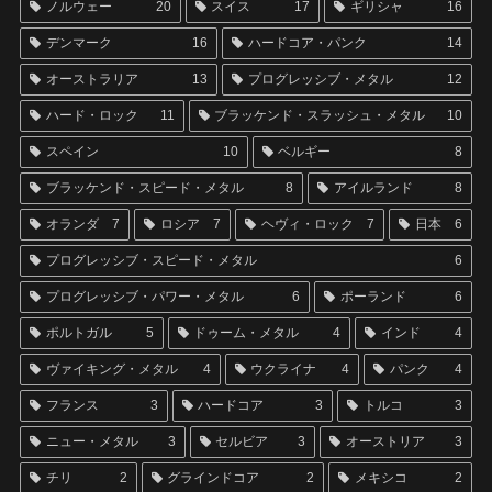
ノルウェー
20
スイス
17
ギリシャ
16
デンマーク
16
ハードコア・パンク
14
オーストラリア
13
プログレッシブ・メタル
12
ハード・ロック
11
ブラッケンド・スラッシュ・メタル
10
スペイン
10
ベルギー
8
ブラッケンド・スピード・メタル
8
アイルランド
8
オランダ
7
ロシア
7
ヘヴィ・ロック
7
日本
6
プログレッシブ・スピード・メタル
6
プログレッシブ・パワー・メタル
6
ポーランド
6
ポルトガル
5
ドゥーム・メタル
4
インド
4
ヴァイキング・メタル
4
ウクライナ
4
パンク
4
フランス
3
ハードコア
3
トルコ
3
ニュー・メタル
3
セルビア
3
オーストリア
3
チリ
2
グラインドコア
2
メキシコ
2