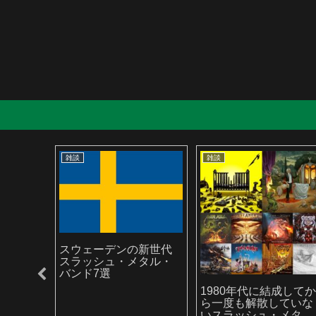
雑談
雑談
スウェーデンの新世代
スラッシュ・メタル・
バンド7選
ラッシ
1980年代に結成して
ら一度も解散していな
いスラッシュ・メタ