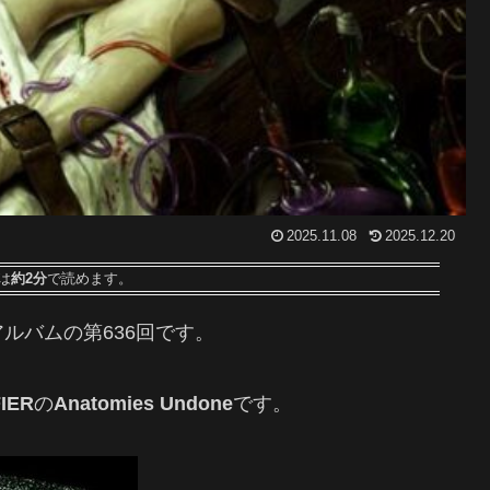
2025.11.08
2025.12.20
は
約2分
で読めます。
ルバムの第636回です
。
IER
の
Anatomies Undone
です。