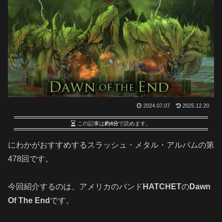
2024.07.07
2025.12.20
この記事は
約4分
で読めます。
にわかがおすすめするスラッシュ・メタル・アルバムの第
478回です
。
今回紹介するのは、アメリカのバンド
HATCHET
の
Dawn
Of The End
です。