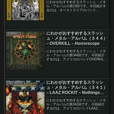
にわかがおすすめするスラッシュ・メタ
ル・アルバムの第23回です。今日紹介す
るのは、オーストラリアのバンド
BLOODLUSTのCultus Diaboliです。この
アルバムのレコーディング・メンバーは
以下の通りです。Spectre - Bas...
にわかがおすすめするスラッシ
OVERKILL
ュ・メタル・アルバム（３４４）
– OVERKILL – Horrorscope
にわかがおすすめするスラッシュ・メタ
ル・アルバムの第344回です。今回紹介
するのは、アメリカのバンドOVERKILL
のHorrorscopeです。このアルバムのレコ
ーディング・メンバーは以下の通りで
す。Bobby "Blitz" Ellsw...
にわかがおすすめするスラッシ
LAAZ ROCKIT
ュ・メタル・アルバム（３４１）
– LAAZ ROCKIT – Nothings
Sacred
にわかがおすすめするスラッシュ・メタ
ル・アルバムの第341回です。今回紹介
するのは、アメリカのバンドLAAZ
ROCKITのNothings Sacredです。このア