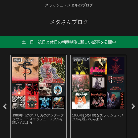
スラッシュ・メタルのブログ
メタさんブログ
土・日・祝日と休日の朝8時頃に新しい記事を公開中
雑談
雑談
雑
も解
1980年代のアメリカのアンダーグ
1980年代の邪悪なスラッシュ・メ
遅
ラウンド・スラッシュ・メタルを
タルを聴いてみよう
お
聴いてみよう
た