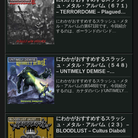
TERRORDOME
ュ・メタル・アルバム（６７１）
– TERRORDOME – Plagued
With Violence
にわかがおすすめするスラッシュ・メタ
ル・アルバムの第671回です。今回紹介
するのは、ポーランドのバンド
TERRORDOMEのPlagued With Violence
です。このアルバムのレコーディング・
メンバーは以下の通りです。Uappa ...
にわかがおすすめするスラッシ
UNTIMELY DEMISE
ュ・メタル・アルバム（５４８）
– UNTIMELY DEMISE –
Systematic Eradication
にわかがおすすめするスラッシュ・メタ
ル・アルバムの第548回です。今回紹介
するのは、カナダのバンドUNTIMELY
DEMISEのSystematic Eradicationです。
このアルバムのレコーディング・メンバ
ーは以下の通りです。Ma...
にわかがおすすめするスラッシ
BLOODLUST (AUSTRALIA)
ュ・メタル・アルバム（２３） –
BLOODLUST – Cultus Diaboli