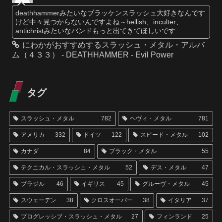
deathhammerみたいなブラッケンスラッシュ大好きなんです
けど中々見つからないんですよね～hellish、inculter、
antichristみたいなバンドもっと出てきてほしいです
にわかがおすすめするスラッシュ・メタル・アルバ
ム（４３３） - DEATHHAMMER - Evil Power
タグ
スラッシュ・メタル
782
ヘヴィ・メタル
781
アメリカ
332
ドイツ
122
スピード・メタル
102
カナダ
84
ブラック・メタル
55
テクニカル・スラッシュ・メタル
52
デス・メタル
47
ブラジル
46
イギリス
45
グルーヴ・メタル
45
スウェーデン
38
クロスオーバー
38
イタリア
37
プログレッシブ・スラッシュ・メタル
27
フィンランド
25