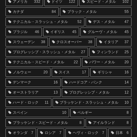
アメリカ
332
ドイツ
122
スピード・メタル
102
カナダ
84
ブラック・メタル
55
テクニカル・スラッシュ・メタル
52
デス・メタル
47
ブラジル
46
イギリス
45
グルーヴ・メタル
45
スウェーデン
38
クロスオーバー
38
イタリア
37
プログレッシブ・スラッシュ・メタル
27
フィンランド
25
テクニカル・スピード・メタル
22
パワー・メタル
20
ノルウェー
20
スイス
17
ギリシャ
16
デンマーク
16
ハードコア・パンク
14
オーストラリア
13
プログレッシブ・メタル
12
ハード・ロック
11
ブラッケンド・スラッシュ・メタル
10
スペイン
10
ベルギー
8
ブラッケンド・スピード・メタル
8
アイルランド
8
オランダ
7
ロシア
7
ヘヴィ・ロック
7
日本
6