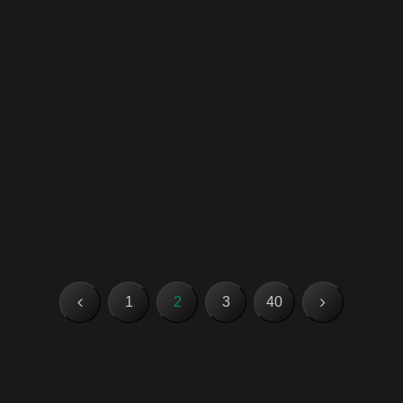
前
次
1
2
3
40
へ
へ