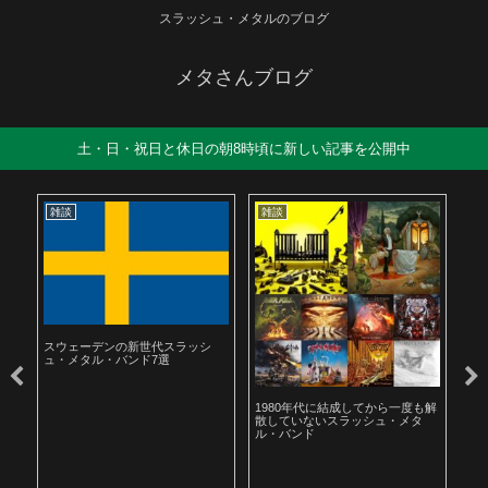
スラッシュ・メタルのブログ
メタさんブログ
土・日・祝日と休日の朝8時頃に新しい記事を公開中
雑談
雑談
雑
スウェーデンの新世代スラッシ
ュ・メタル・バンド7選
ル
1980年代に結成してから一度も解
19
散していないスラッシュ・メタ
ラ
ル・バンド
聴